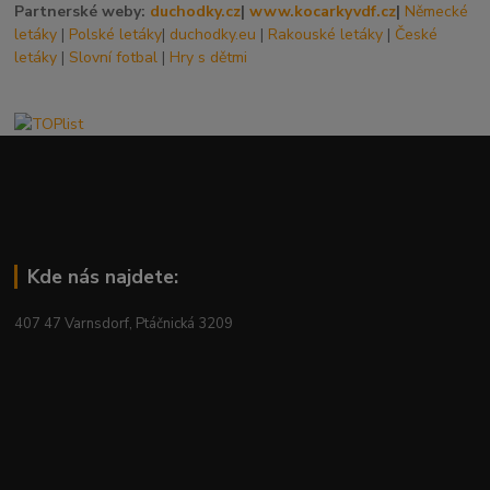
Partnerské weby:
duchodky.cz
|
www.kocarkyvdf.cz
|
Německé
letáky
|
Polské letáky
|
duchodky.eu
|
Rakouské letáky
|
České
letáky
|
Slovní fotbal
|
Hry s dětmi
Kde nás najdete:
407 47 Varnsdorf, Ptáčnická 3209