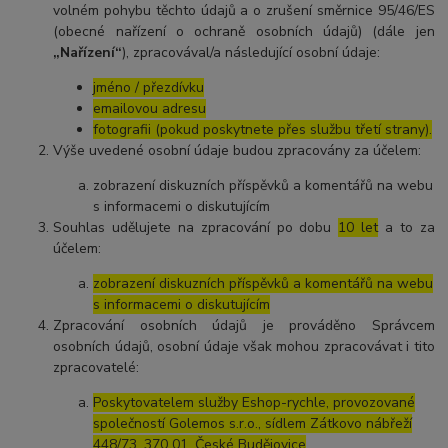
volném pohybu těchto údajů a o zrušení směrnice 95/46/ES
(obecné nařízení o ochraně osobních údajů) (dále jen
„Nařízení“
), zpracovával/a následující osobní údaje:
jméno / přezdívku
emailovou adresu
fotografii (pokud poskytnete přes službu třetí strany).
Výše uvedené osobní údaje budou zpracovány za účelem:
zobrazení diskuzních příspěvků a komentářů na webu
s informacemi o diskutujícím
Souhlas udělujete na zpracování po dobu
10 let
a to za
účelem:
zobrazení diskuzních příspěvků a komentářů na webu
s informacemi o diskutujícím
Zpracování osobních údajů je prováděno Správcem
osobních údajů, osobní údaje však mohou zpracovávat i tito
zpracovatelé:
Poskytovatelem služby Eshop-rychle, provozované
společností Golemos s.r.o., sídlem Zátkovo nábřeží
448/73, 370 01, České Budějovice