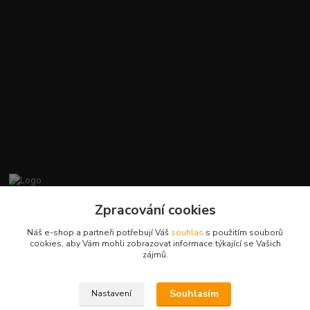
promiminko.eu
Zpracování cookies
Náš e-shop a partneři potřebují Váš
souhlas
s použitím souborů
+420412384749
cookies, aby Vám mohli zobrazovat informace týkající se Vašich
zájmů.
objednavky@promiminko.eu
Souhlasím
Nastavení