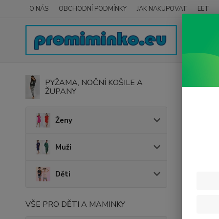
O NÁS
OBCHODNÍ PODMÍNKY
JAK NAKUPOVAT
EET
Úvod
k
PYŽAMA, NOČNÍ KOŠILE A
ŽUPANY
kočá
Ženy
kočá
Muži
Kočár
Děti
Kočárky
komfort a
+ sporto
VŠE PRO DĚTI A MAMINKY
podvozku