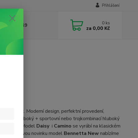
Přihlášení
0
ks
412384749
za
0,00 Kč
 i miminek. Moderní design, perfektní provedení,
mbinací hluboký + sportovní nebo trojkombinací hluboký
 do 13 kg. Model
Daisy
i
Camino
se vyrábí na klasickém
" koly . Žhavou novinku model
Bennetta New
nabízíme