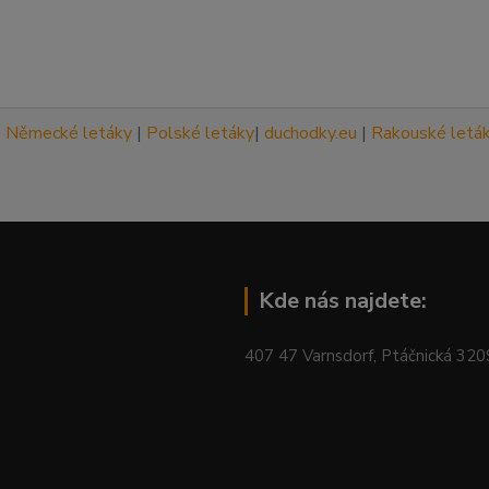
|
Německé letáky
|
Polské letáky
|
duchodky.eu
|
Rakouské letá
Kde nás najdete:
407 47 Varnsdorf, Ptáčnická 32