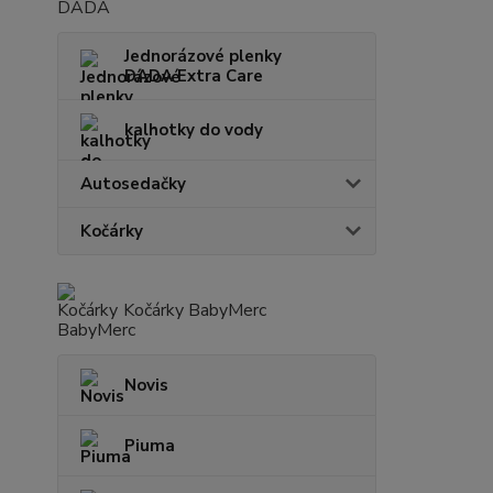
Jednorázové plenky
DADA Extra Care
kalhotky do vody
Autosedačky
Kočárky
Kočárky BabyMerc
Novis
Piuma