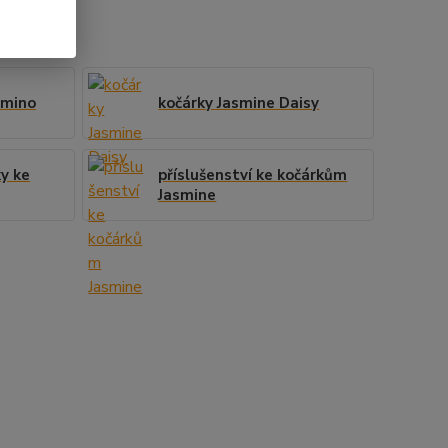
amino
kočárky Jasmine Daisy
y ke
příslušenství ke kočárkům
Jasmine