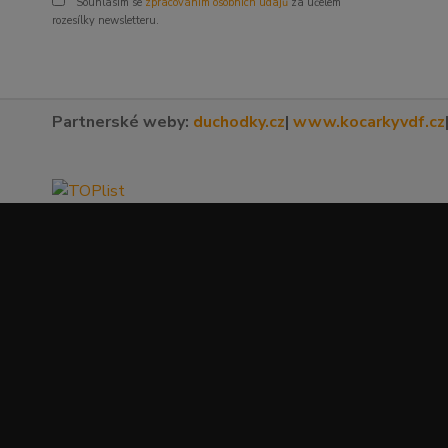
Souhlasím se
zpracováním osobních údajů
za účelem
rozesílky newsletteru.
Partnerské weby:
duchodky.cz
|
www.kocarkyvdf.cz