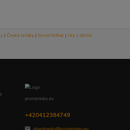
ky
|
České letáky
|
Slovní fotbal
|
Hry s dětmi
09
promiminko.eu
+420412384749
objednavky@promiminko.eu