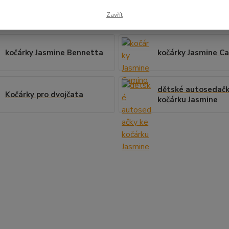
ze na podvozku s 12" koly a s předními otočnými 10" koly .
Zavřít
kočárky Jasmine Bennetta
kočárky Jasmine C
dětské autosedačk
Kočárky pro dvojčata
kočárku Jasmine