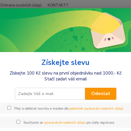
Ochrana osobních údajů
KONTAKTY
Hledat
+420
očárky JASMINE
rky JASMINE
Získejte slevu
Získejte 100 Kč slevu na první objednávku nad 1000,- Kč
rky JASMINE
Stačí zadat váš email
ky Jasmine
Odeslat
Kopřivnické značky
Jasmine
splňují požadavky náročných maminek
Přeji si odebírat novinky e-mailem dle
podmínek zpracování osobních údajů
.
 pohodlí je zde samozřejmostí. Na výběr máte 45 variant dvojko
vní+ autosedačka a k tomu 8 barevných variat autosedačky od 0
Souhlasím se
zpracováním osobních údajů
pro účely registrace.
 se 14" kola nebo na podvozku Soft s 12" koly a s otočnými 10