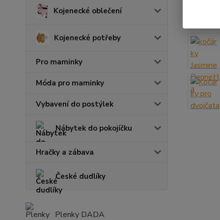
zatím pou
Kojenecké oblečení
Kojenecké potřeby
Pro maminky
Móda pro maminky
Vybavení do postýlek
Nábytek do pokojíčku
Hračky a zábava
České dudlíky
Plenky DADA