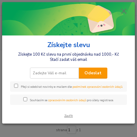
0
ks
+420412384749
za
0,00 Kč
Menu
Hledat
Získejte slevu
Získejte 100 Kč slevu na první objednávku nad 1000,- Kč
Úvod
Autosedačky
100 - 150cm
Stačí zadat váš email
100 - 150cm
Odeslat
Upřesnit parametry
Přeji si odebírat novinky e-mailem dle
podmínek zpracování osobních údajů
.
Souhlasím se
zpracováním osobních údajů
pro účely registrace.
Nejnovější
Nejlevnější
Nejdražší
Zavřít
Zobrazuji 1-18 z 18
strana
z 1