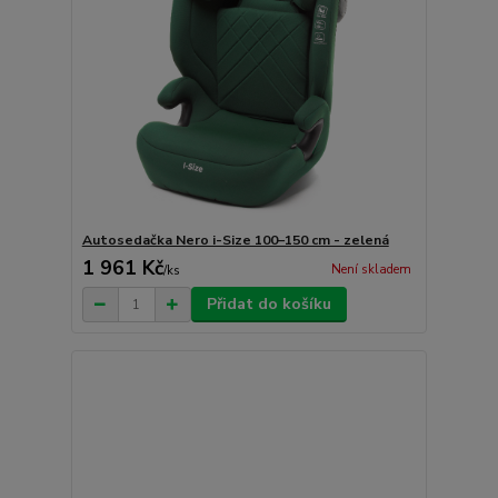
Autosedačka Nero i-Size 100–150 cm - zelená
1 961 Kč
Není skladem
/
ks
Přidat do košíku