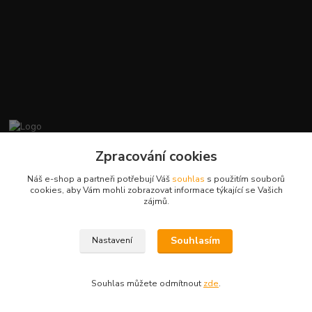
promiminko.eu
Zpracování cookies
Náš e-shop a partneři potřebují Váš
souhlas
s použitím souborů
+420412384749
cookies, aby Vám mohli zobrazovat informace týkající se Vašich
zájmů.
objednavky@promiminko.eu
Souhlasím
Nastavení
Souhlas můžete odmítnout
zde
.
Vytvořeno na
Eshop-rychle.cz