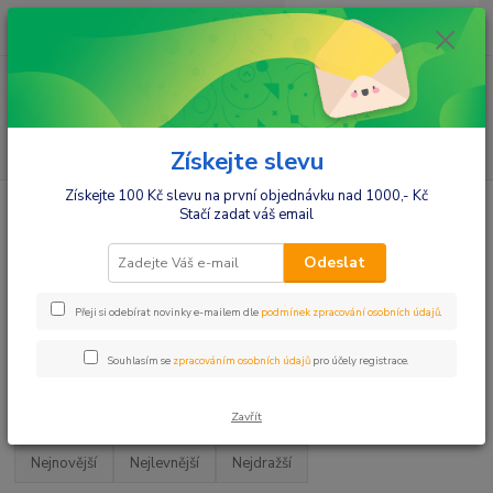
0
ks
+420412384749
za
0,00 Kč
Menu
Hledat
Získejte slevu
Získejte 100 Kč slevu na první objednávku nad 1000,- Kč
Úvod
Muži
Pánská pyžama
Nadměrná pánská pyžama
Stačí zadat váš email
Nadměrná pánská pyžama
Odeslat
Nadměrná pánská šortky pyžama
Přeji si odebírat novinky e-mailem dle
podmínek zpracování osobních údajů
.
Nadměrné pánské pyžamové kalhoty
Souhlasím se
zpracováním osobních údajů
pro účely registrace.
Upřesnit parametry
Zavřít
Nejnovější
Nejlevnější
Nejdražší