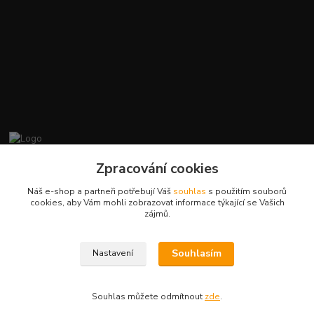
promiminko.eu
Zpracování cookies
Náš e-shop a partneři potřebují Váš
souhlas
s použitím souborů
+420412384749
cookies, aby Vám mohli zobrazovat informace týkající se Vašich
zájmů.
objednavky@promiminko.eu
Souhlasím
Nastavení
Souhlas můžete odmítnout
zde
.
Vytvořeno na
Eshop-rychle.cz