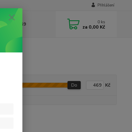
Přihlášení
0
ks
412384749
za
0,00 Kč
vem
em
Do
Kč