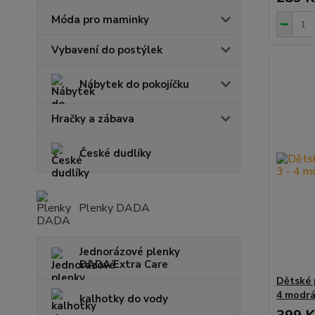
Móda pro maminky
Vybavení do postýlek
Nábytek do pokojíčku
Hračky a zábava
České dudlíky
Plenky DADA
Jednorázové plenky
DADA Extra Care
Dětské 
4 modr
kalhotky do vody