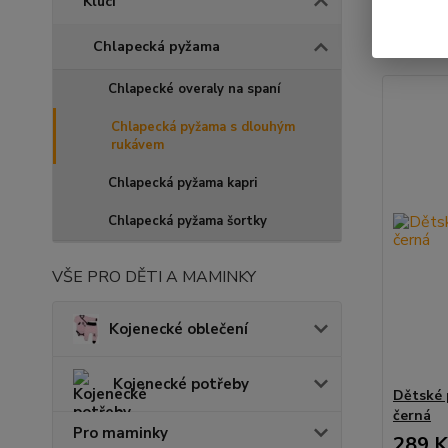
Kluci
Zobrazuji 
Chlapecká pyžama
Chlapecké overaly na spaní
Chlapecká pyžama s dlouhým
rukávem
Chlapecká pyžama kapri
Chlapecká pyžama šortky
VŠE PRO DĚTI A MAMINKY
Kojenecké oblečení
Kojenecké potřeby
Dětské 
černá
Pro maminky
289 K