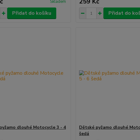
č
259 Kč
Skladem
Přidat do košíku
Přidat do ko
pyžamo dlouhé Motocycle 3 - 4
Dětské pyžamo dlouhé Motoc
šedá