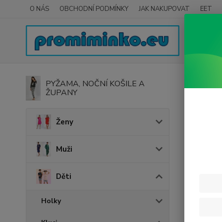
O NÁS
OBCHODNÍ PODMÍNKY
JAK NAKUPOVAT
EET
Úvod
D
PYŽAMA, NOČNÍ KOŠILE A
ŽUPANY
Chla
Ženy
Cena:
Muži
Děti
Holky
Nejnově