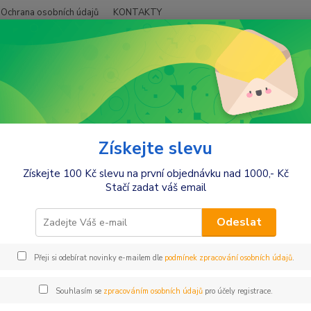
Ochrana osobních údajů
KONTAKTY
Hledat
+420
ěti
Kluci
Chlapecká pyžama
Chlapecká pyžama s dlouhým ruká
pecká pyžama s dlouhým rukáv
Získejte slevu
Získejte 100 Kč slevu na první objednávku nad 1000,- Kč
Stačí zadat váš email
Kč
Od
Odeslat
Přeji si odebírat novinky e-mailem dle
podmínek zpracování osobních údajů
.
Souhlasím se
zpracováním osobních údajů
pro účely registrace.
jší
Nejlevnější
Nejdražší