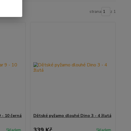
strana
z 1
 - 10 černá
Dětské pyžamo dlouhé Dino 3 - 4 žlutá
339 Kč
Skladem
Skladem