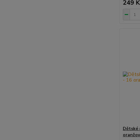
249 K
Dětské 
oranžo