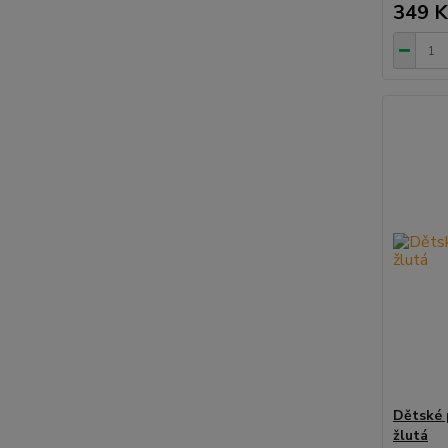
349 K
Dětské 
žlutá