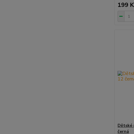
199 K
Dětské 
černá