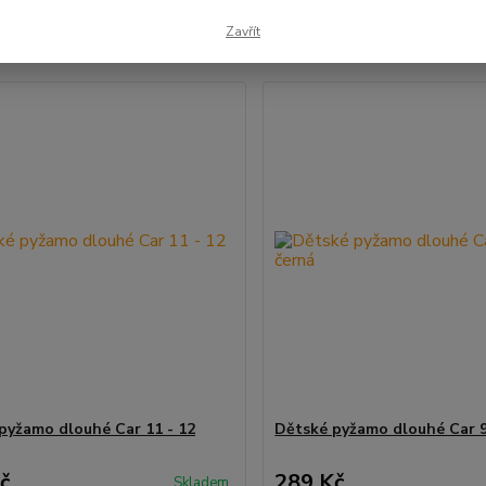
Zavřít
1-32 z 32
pyžamo dlouhé Car 11 - 12
Dětské pyžamo dlouhé Car 9
č
289 Kč
Skladem