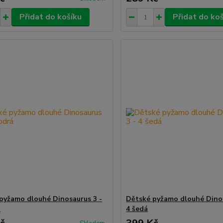
Přidat do košíku
Přidat do ko
pyžamo dlouhé Dinosaurus 3 -
Dětské pyžamo dlouhé Dinos
á
4 šedá