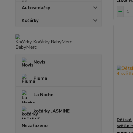
399 K
Autosedačky
Kočárky
Kočárky BabyMerc
Novis
Piuma
La Noche
kočárky JASMINE
Dětské 
Nezařazeno
světle 