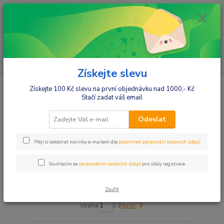
0
ks
+420412384749
za
0,00 Kč
Menu
Hledat
Získejte slevu
Úvod
Děti
Holky
Dívčí spodní prádlo
Dívčí kalhotky
Získejte 100 Kč slevu na první objednávku nad 1000,- Kč
Stačí zadat váš email
Dívčí kalhotky
Odeslat
Upřesnit parametry
Přeji si odebírat novinky e-mailem dle
podmínek zpracování osobních údajů
.
Souhlasím se
zpracováním osobních údajů
pro účely registrace.
Nejnovější
Nejlevnější
Nejdražší
Zobrazuji 1-72 z 110
Zavřít
strana
z 2
další