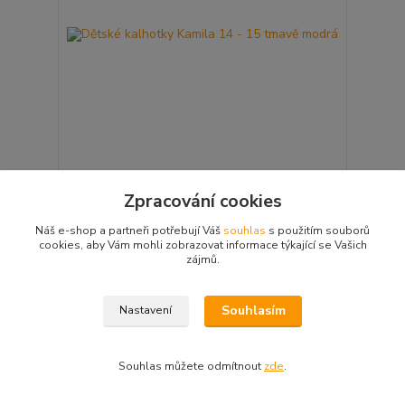
Dětské kalhotky Kamila 14 - 15 tmavě modrá
Zpracování cookies
69 Kč
Skladem
Náš e-shop a partneři potřebují Váš
souhlas
s použitím souborů
Přidat do košíku
cookies, aby Vám mohli zobrazovat informace týkající se Vašich
zájmů.
Souhlasím
Nastavení
Souhlas můžete odmítnout
zde
.