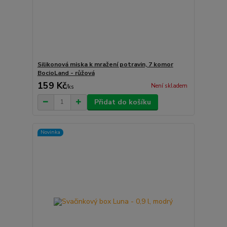
Silikonová miska k mražení potravin, 7 komor
BocioLand - růžová
159 Kč
Není skladem
/
ks
Přidat do košíku
Novinka