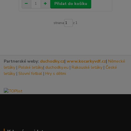
Přidat do košíku
strana
z 1
Partnerské weby:
duchodky.cz
|
www.kocarkyvdf.cz
|
Německé
letáky
|
Polské letáky
|
duchodky.eu
|
Rakouské letáky
|
České
letáky
|
Slovní fotbal
|
Hry s dětmi