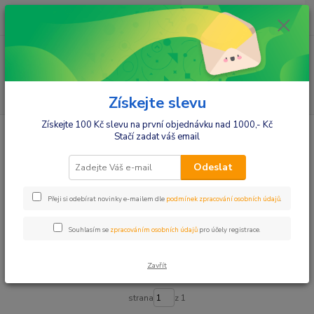
0
ks
+420412384749
za
0,00 Kč
Menu
Hledat
Získejte slevu
Získejte 100 Kč slevu na první objednávku nad 1000,- Kč
Úvod
Kojenecké potřeby
Boxy na svačinu, sáčky, kapsičky
Stačí zadat váš email
Boxy na svačinu, sáčky, kapsičky
Odeslat
Upřesnit parametry
Přeji si odebírat novinky e-mailem dle
podmínek zpracování osobních údajů
.
Souhlasím se
zpracováním osobních údajů
pro účely registrace.
Nejnovější
Nejlevnější
Nejdražší
Zavřít
Zobrazuji 1-16 z 16
strana
z 1