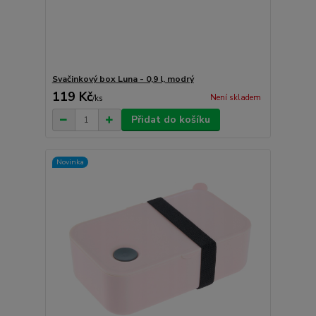
Svačinkový box Luna - 0,9 l, modrý
119 Kč
Není skladem
/
ks
Přidat do košíku
Novinka