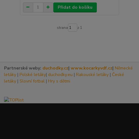
Přidat do košíku
strana
z 1
Partnerské weby:
duchodky.cz
|
www.kocarkyvdf.cz
|
Německé
letáky
|
Polské letáky
|
duchodky.eu
|
Rakouské letáky
|
České
letáky
|
Slovní fotbal
|
Hry s dětmi