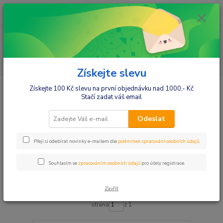
0
ks
+420412384749
za
0,00 Kč
Menu
Hledat
Získejte slevu
Úvod
Hračky a zábava
Školní potřeby
Batohy, aktovky
Získejte 100 Kč slevu na první objednávku nad 1000,- Kč
Stačí zadat váš email
Batohy, aktovky
Odeslat
Upřesnit parametry
Přeji si odebírat novinky e-mailem dle
podmínek zpracování osobních údajů
.
Souhlasím se
zpracováním osobních údajů
pro účely registrace.
Nejnovější
Nejlevnější
Nejdražší
Zobrazuji 1-12 z 12
Zavřít
strana
z 1