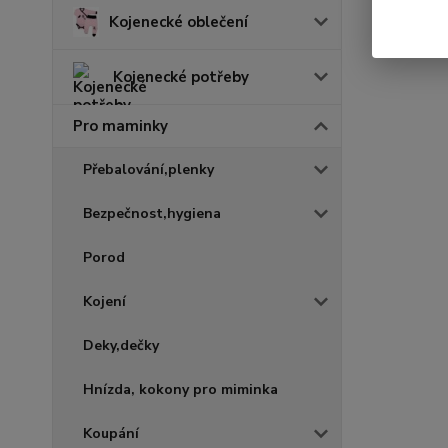
Kojenecké oblečení
Kojenecké potřeby
Pro maminky
Přebalování,plenky
Bezpečnost,hygiena
Porod
Kojení
Deky,dečky
Hnízda, kokony pro miminka
Koupání