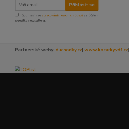
Přihlásit se
Souhlasím se
zpracováním osobních údajů
za účelem
rozesílky newsletteru.
Partnerské weby:
duchodky.cz
|
www.kocarkyvdf.cz