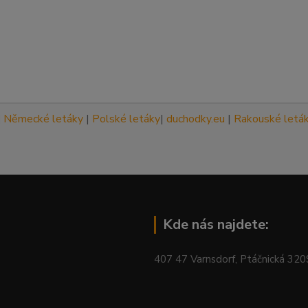
|
Německé letáky
|
Polské letáky
|
duchodky.eu
|
Rakouské letá
Kde nás najdete:
407 47 Varnsdorf, Ptáčnická 32