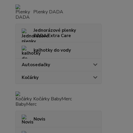
Plenky DADA
Jednorázové plenky
DADA Extra Care
kalhotky do vody
Autosedačky
Kočárky
Kočárky BabyMerc
Novis