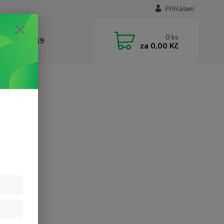
Přihlášení
0
ks
412384749
za
0,00 Kč