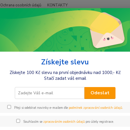
Ochrana osobních údajů
KONTAKTY
Hledat
+420
ro maminky
Dětské šperky
Náramky
amky
Získejte slevu
Získejte 100 Kč slevu na první objednávku nad 1000,- Kč
tegorii nebylo nalezeno žádné zboží.
Stačí zadat váš email
Odeslat
Přeji si odebírat novinky e-mailem dle
podmínek zpracování osobních údajů
.
Souhlasím se
zpracováním osobních údajů
pro účely registrace.