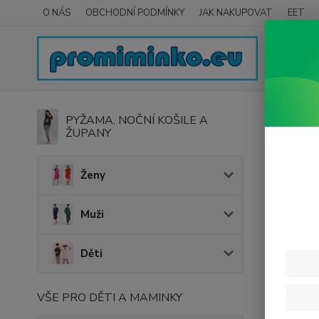
O NÁS
OBCHODNÍ PODMÍNKY
JAK NAKUPOVAT
EET
Úvod
P
PYŽAMA, NOČNÍ KOŠILE A
ŽUPANY
Nár
Ženy
V této ka
Muži
Děti
VŠE PRO DĚTI A MAMINKY