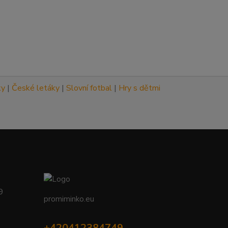
ky
|
České letáky
|
Slovní fotbal
|
Hry s dětmi
09
promiminko.eu
+420412384749