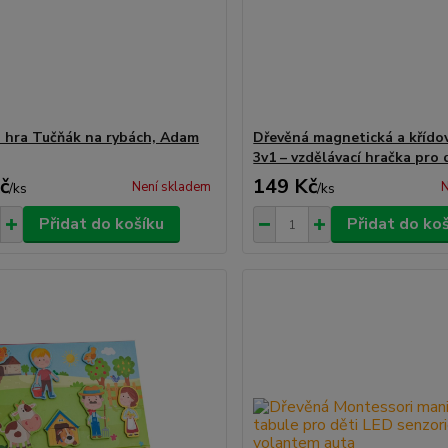
 hra Tučňák na rybách, Adam
Dřevěná magnetická a křído
3v1 – vzdělávací hračka pro 
č
149 Kč
Není skladem
N
/
ks
/
ks
Přidat do košíku
Přidat do ko