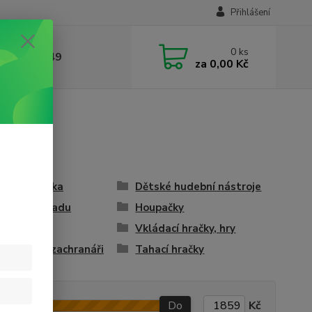
Přihlášení
0
ks
412384749
za
0,00 Kč
ěné zvířátka
Dětské hudební nástroje
ky na zahradu
Houpačky
ebnice
Vkládací hračky, hry
či, policie, zachranáři
Tahací hračky
Do
Kč