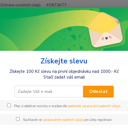
Ochrana osobních údajů
KONTAKTY
Hledat
+420
račky a zábava
Dřevené hračky
ené hračky
Získejte slevu
Získejte 100 Kč slevu na první objednávku nad 1000,- Kč
né kostky, kostičky
Motorické a didaktické
Dřev
Stačí zadat váš email
 vláčky
Dřevěné hry
Hrač
Odeslat
čky pro panenky
Dřevěné puzzle, vkládačky
Stav
ky
Letadla
Hasi
Přeji si odebírat novinky e-mailem dle
podmínek zpracování osobních údajů
.
Souhlasím se
zpracováním osobních údajů
pro účely registrace.
Kč
Od