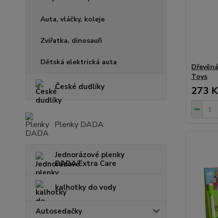
Auta, vláčky, koleje
Zvířatka, dinosauři
Dětská elektrická auta
Dřevěná
Toys
České dudlíky
273 K
Plenky DADA
Jednorázové plenky
DADA Extra Care
kalhotky do vody
Autosedačky