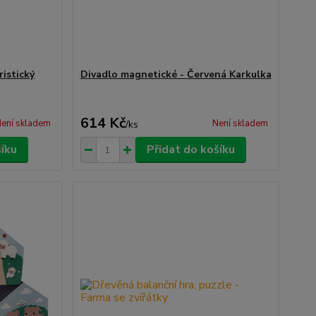
ristický
Divadlo magnetické - Červená Karkulka
614 Kč
ení skladem
Není skladem
/
ks
šíku
Přidat do košíku