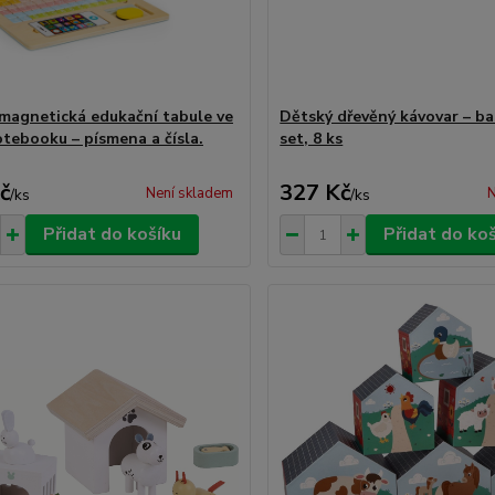
magnetická edukační tabule ve
Dětský dřevěný kávovar – ba
otebooku – písmena a čísla.
set, 8 ks
č
327 Kč
Není skladem
N
/
ks
/
ks
Přidat do košíku
Přidat do ko