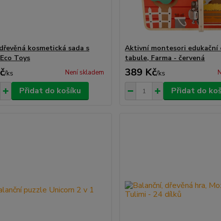
 dřevěná kosmetická sada s
Aktivní montesori edukační
 Eco Toys
tabule, Farma - červená
č
389 Kč
Není skladem
N
/
ks
/
ks
Přidat do košíku
Přidat do ko