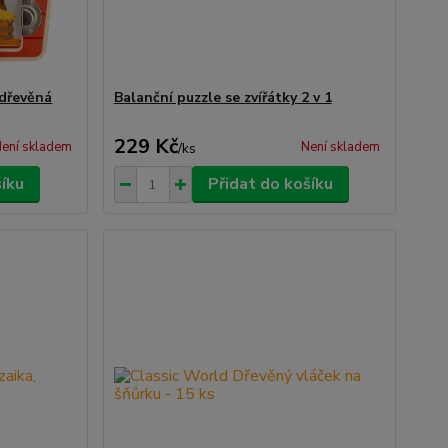
 dřevěná
Balanční puzzle se zvířátky 2 v 1
229 Kč
ení skladem
Není skladem
/
ks
šíku
Přidat do košíku