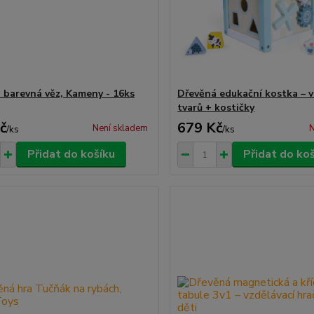
 barevná věz, Kameny - 16ks
Dřevěná edukační kostka – 
tvarů + kostičky
č
679 Kč
Není skladem
N
/
ks
/
ks
Přidat do košíku
Přidat do ko