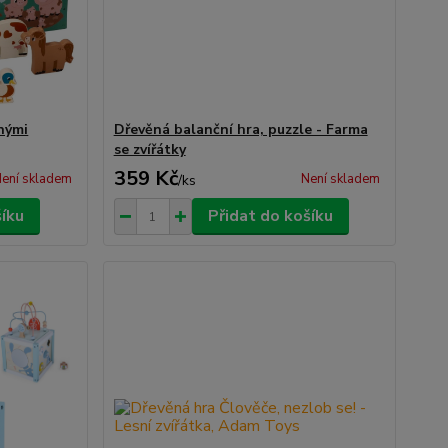
nými
Dřevěná balanční hra, puzzle - Farma
se zvířátky
359 Kč
ení skladem
Není skladem
/
ks
šíku
Přidat do košíku