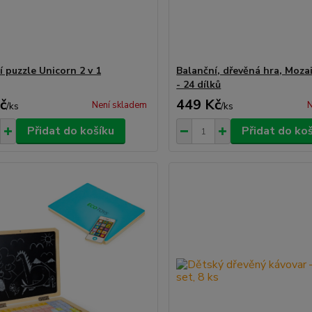
í puzzle Unicorn 2 v 1
Balanční, dřevěná hra, Mozai
- 24 dílků
č
449 Kč
Není skladem
N
/
ks
/
ks
Přidat do košíku
Přidat do ko