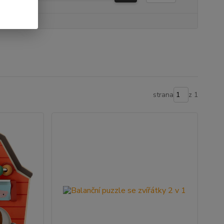
strana
z 1