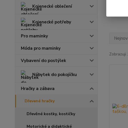
Kojenecké oblečení
Kojenecké potřeby
Pro maminky
Nejnově
Móda pro maminky
Zobrazuji 
Vybavení do postýlek
Nábytek do pokojíčku
Hračky a zábava
Dřevené hračky
Dřevěné kostky, kostičky
Motorické a didaktické