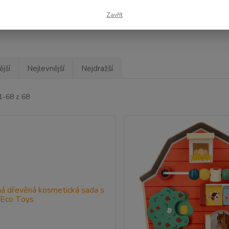
Zavřít
jší
Nejlevnější
Nejdražší
1-68 z 68