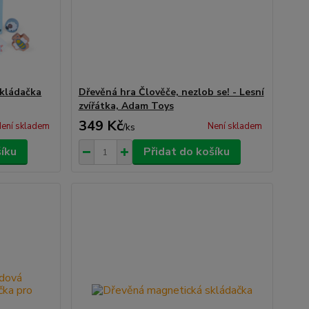
vkládačka
Dřevěná hra Člověče, nezlob se! - Lesní
zvířátka, Adam Toys
349 Kč
ení skladem
Není skladem
/
ks
šíku
Přidat do košíku