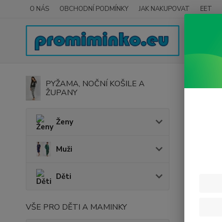
O NÁS
OBCHODNÍ PODMÍNKY
JAK NAKUPOVAT
EET
Úvod
H
PYŽAMA, NOČNÍ KOŠILE A
ŽUPANY
Dřev
Ženy
Dřevě
Auta,
Muži
Dome
Děti
Lodič
VŠE PRO DĚTI A MAMINKY
Cena: