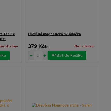
vá tabule
Dřevěná magnetická skládačka
děti
379 Kč
ení skladem
Není skladem
/
ks
šíku
Přidat do košíku