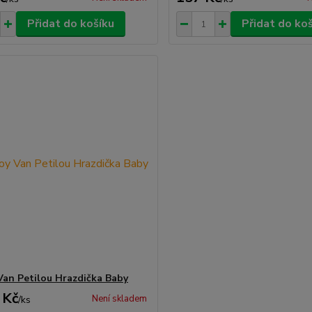
Přidat do košíku
Přidat do ko
Van Petilou Hrazdička Baby
 Kč
Není skladem
/
ks