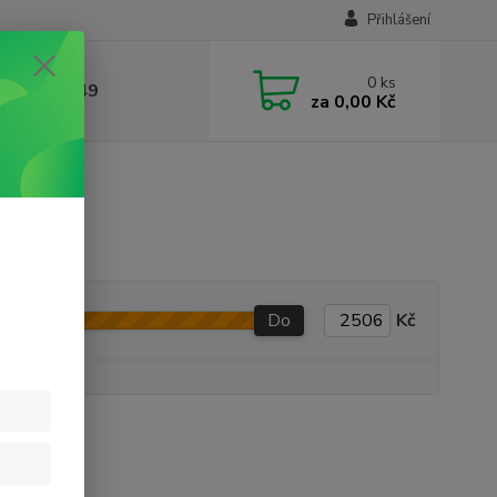
Přihlášení
0
ks
412384749
za
0,00 Kč
Do
Kč