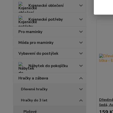
Kojenecké oblečení
Zobrazuji 
Kojenecké potřeby
Pro maminky
Móda pro maminky
Vybavení do postýlek
Nábytek do pokojíčku
Hračky a zábava
Dřevené hračky
Dřevěné
Hračky do 3 let
šedá, A
159 K
Plyšové