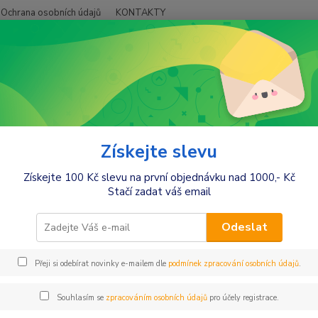
Ochrana osobních údajů
KONTAKTY
Hledat
+420
račky a zábava
Hračky do 3 let
Dřevěné hračky
ěné hračky
Získejte slevu
Získejte 100 Kč slevu na první objednávku nad 1000,- Kč
Stačí zadat váš email
Kč
Od
Odeslat
Přeji si odebírat novinky e-mailem dle
podmínek zpracování osobních údajů
.
Souhlasím se
zpracováním osobních údajů
pro účely registrace.
jší
Nejlevnější
Nejdražší