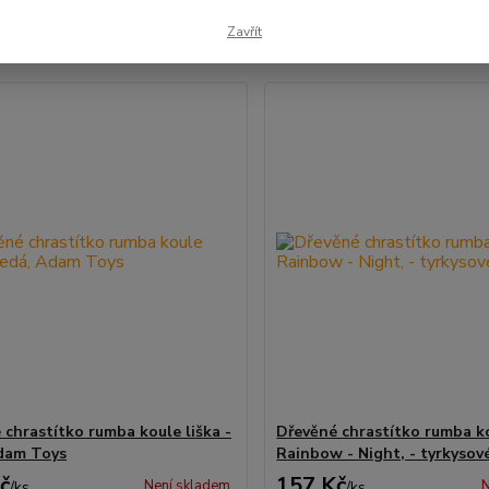
Zavřít
1-4 z 4
 chrastítko rumba koule liška -
Dřevěné chrastítko rumba k
dam Toys
Rainbow - Night, - tyrkysov
č
157 Kč
Není skladem
N
/
ks
/
ks