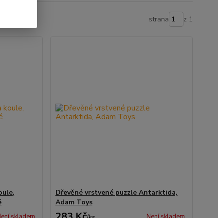
strana
z 1
oule,
Dřevěné vrstvené puzzle Antarktida,
é
Adam Toys
283 Kč
ení skladem
Není skladem
/
ks