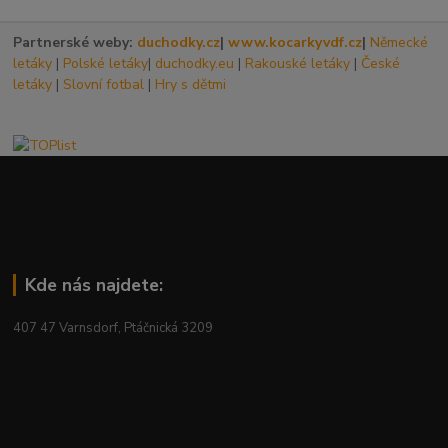
Partnerské weby:
duchodky.cz
|
www.kocarkyvdf.cz
|
Německé
letáky
|
Polské letáky
|
duchodky.eu
|
Rakouské letáky
|
České
letáky
|
Slovní fotbal
|
Hry s dětmi
Kde nás najdete:
407 47 Varnsdorf, Ptáčnická 3209