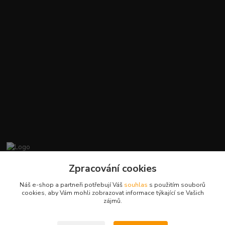
promiminko.eu
Zpracování cookies
Náš e-shop a partneři potřebují Váš
souhlas
s použitím souborů
+420412384749
cookies, aby Vám mohli zobrazovat informace týkající se Vašich
zájmů.
objednavky@promiminko.eu