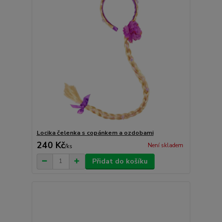
Locika čelenka s copánkem a ozdobami
240 Kč
Není skladem
/
ks
Přidat do košíku