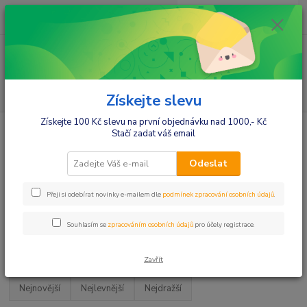
0
ks
+420412384749
za
0,00 Kč
Menu
Hledat
Získejte slevu
Získejte 100 Kč slevu na první objednávku nad 1000,- Kč
Úvod
Hračky a zábava
Karneval,masky,oslavy
Stačí zadat váš email
Karneval,masky,oslavy
Odeslat
Oslavy, party doplňky
Přeji si odebírat novinky e-mailem dle
podmínek zpracování osobních údajů
.
Masky,kostýmy,doplňky
Souhlasím se
zpracováním osobních údajů
pro účely registrace.
Upřesnit parametry
Zavřít
Nejnovější
Nejlevnější
Nejdražší