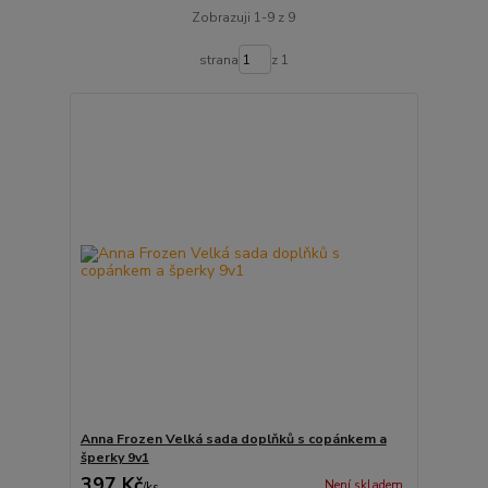
Zobrazuji 1-9 z 9
strana
z 1
Anna Frozen Velká sada doplňků s copánkem a
šperky 9v1
397 Kč
Není skladem
/
ks