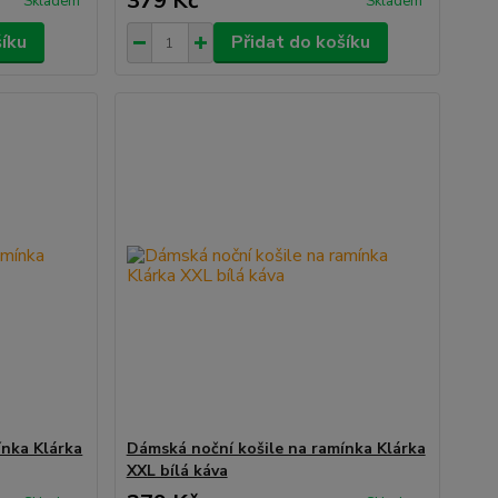
379 Kč
Skladem
Skladem
šíku
Přidat do košíku
ínka Klárka
Dámská noční košile na ramínka Klárka
XXL bílá káva