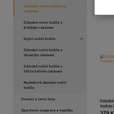
Dámské noční košile na
Zobrazuji 
ramínka
Dámské noční košile s
krátkým rukávem
Kojící noční košile
Dámské noční košile s
dlouhým rukávem
Dámské noční košile s
tříčtvrtečním rukávem
Nadměrné dámské noční
košile
Domácí a letní šaty
Dámská 
Audrey 
Sportovní soupravy a tepláky
379 K