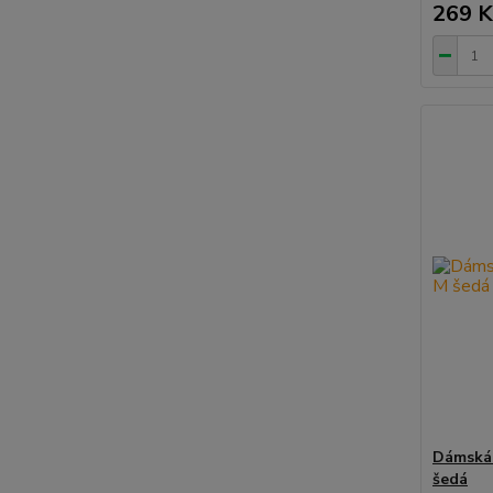
269 K
Dámská 
šedá