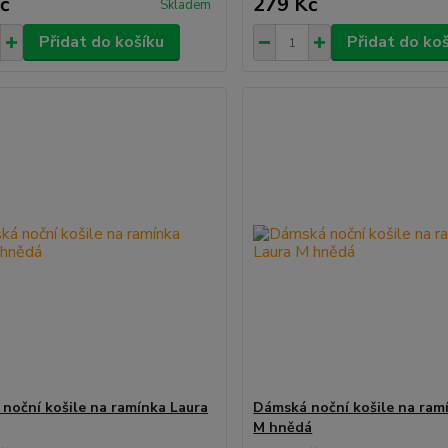
č
279 Kč
Skladem
Přidat do košíku
Přidat do ko
noční košile na ramínka Laura
Dámská noční košile na ram
M hnědá