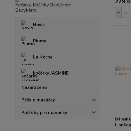
279 K
Kočárky BabyMerc
Novis
Piuma
La Noche
kočárky JASMINE
Nezařazeno
Péče o mazlíčky
Potřeby pro maminky
Dámská 
L hnědá