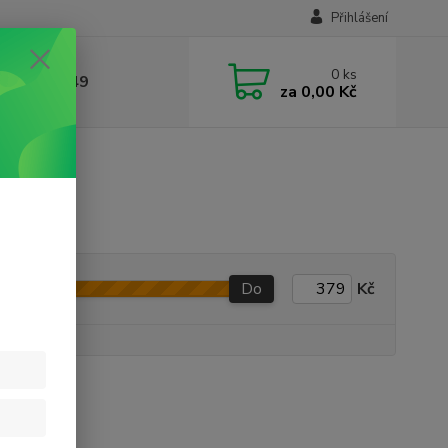
Přihlášení
0
ks
412384749
za
0,00 Kč
Do
Kč