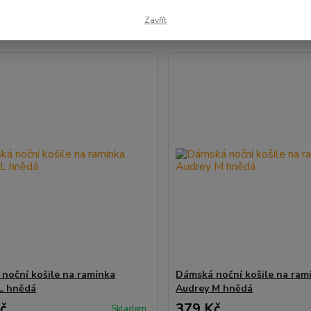
Zavřít
1-26 z 26
noční košile na ramínka
Dámská noční košile na ram
L hnědá
Audrey M hnědá
č
379 Kč
Skladem