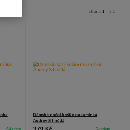
strana
z 1
ínka
Dámská noční košile na ramínka
Audrey S hnědá
379 Kč
Skladem
Skladem