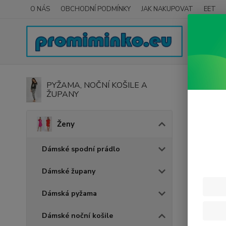
O NÁS
OBCHODNÍ PODMÍNKY
JAK NAKUPOVAT
EET
Úvod
PYŽAMA, NOČNÍ KOŠILE A
ŽUPANY
Dáms
Ženy
Cena:
Dámské spodní prádlo
Dámské župany
Dámská pyžama
Dámské noční košile
Nejnově