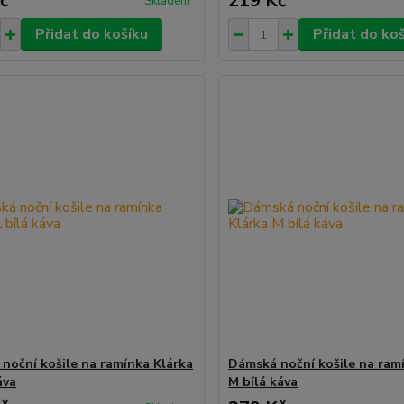
č
219 Kč
Skladem
Přidat do košíku
Přidat do ko
noční košile na ramínka Klárka
Dámská noční košile na ram
áva
M bílá káva