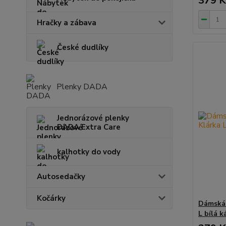
379 K
Hračky a zábava
České dudlíky
Plenky DADA
Jednorázové plenky
DADA Extra Care
kalhotky do vody
Autosedačky
Kočárky
Dámská 
L bílá k