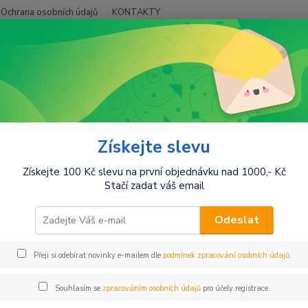
Ochrana osobních údajů
KONTAKTY
Hledat
+420
Ženy
Dámské noční košile
Dámské noční košile na ramínka
ké noční košile na ramínka
Získejte slevu
Získejte 100 Kč slevu na první objednávku nad 1000,- Kč
Stačí zadat váš email
Kč
Od
Odeslat
Přeji si odebírat novinky e-mailem dle
podmínek zpracování osobních údajů
.
Souhlasím se
zpracováním osobních údajů
pro účely registrace.
jší
Nejlevnější
Nejdražší