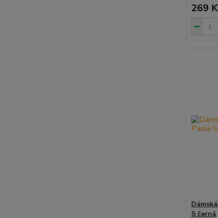
269 K
Dámská 
S černá