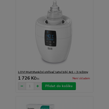
LOVI Multifunkční ohřívač lahví bílý 4v1 – 3 režimy
1 726 Kč
Není skladem
/
ks
Přidat do košíku