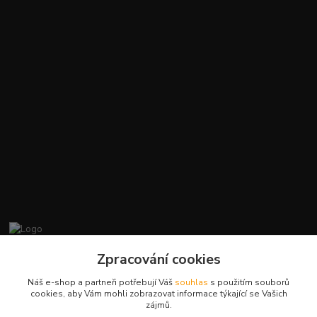
promiminko.eu
Zpracování cookies
Náš e-shop a partneři potřebují Váš
souhlas
s použitím souborů
+420412384749
cookies, aby Vám mohli zobrazovat informace týkající se Vašich
zájmů.