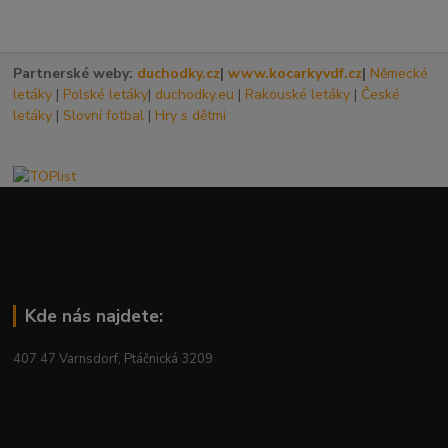
Partnerské weby:
duchodky.cz
|
www.kocarkyvdf.cz
|
Německé
letáky
|
Polské letáky
|
duchodky.eu
|
Rakouské letáky
|
České
letáky
|
Slovní fotbal
|
Hry s dětmi
Kde nás najdete:
407 47 Varnsdorf, Ptáčnická 3209