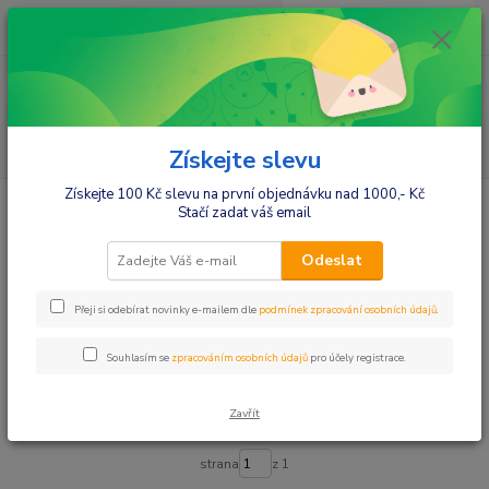
0
ks
+420412384749
za
0,00 Kč
Menu
Hledat
Získejte slevu
Získejte 100 Kč slevu na první objednávku nad 1000,- Kč
Úvod
Kojenecké potřeby
Ohřívače lahví, sterilizátory
Stačí zadat váš email
Ohřívače lahví, sterilizátory
Odeslat
Upřesnit parametry
Přeji si odebírat novinky e-mailem dle
podmínek zpracování osobních údajů
.
Souhlasím se
zpracováním osobních údajů
pro účely registrace.
Nejnovější
Nejlevnější
Nejdražší
Zavřít
Zobrazuji 1-5 z 5
strana
z 1