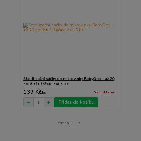
Sterilizační sáčky do mikrovlnky BabyOno – až 20
použití 1 šáček, bal. 5 ks
139 Kč
Není skladem
/
ks
Přidat do košíku
strana
z 1