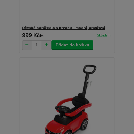
Dětské odrážedlo s brzdou - modrá, oranžová
999 Kč
Skladem
/
ks
Přidat do košíku