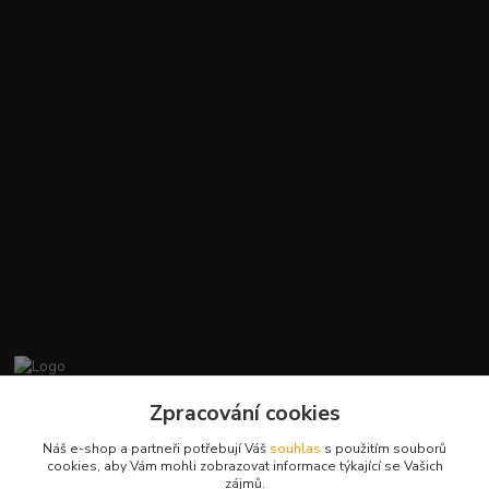
promiminko.eu
Zpracování cookies
Náš e-shop a partneři potřebují Váš
souhlas
s použitím souborů
+420412384749
cookies, aby Vám mohli zobrazovat informace týkající se Vašich
zájmů.