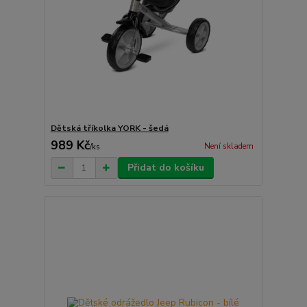
Dětská tříkolka YORK - šedá
989 Kč
Není skladem
/
ks
Přidat do košíku