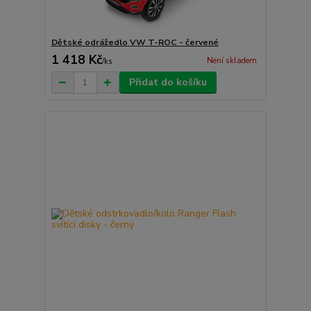
Dětské odrážedlo VW T-ROC - červené
1 418 Kč
Není skladem
/
ks
Přidat do košíku