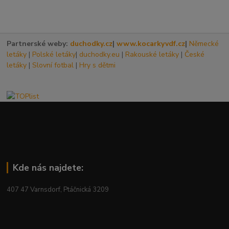
Partnerské weby:
duchodky.cz
|
www.kocarkyvdf.cz
|
Německé
letáky
|
Polské letáky
|
duchodky.eu
|
Rakouské letáky
|
České
letáky
|
Slovní fotbal
|
Hry s dětmi
Kde nás najdete:
407 47 Varnsdorf, Ptáčnická 3209