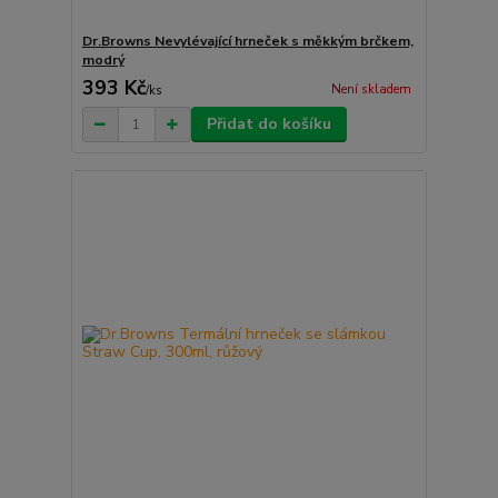
Dr.Browns Nevylévající hrneček s měkkým brčkem,
modrý
393 Kč
Není skladem
/
ks
Přidat do košíku