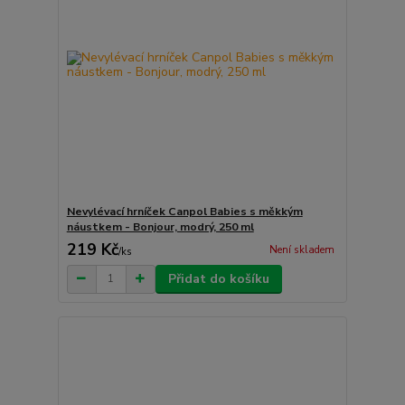
Nevylévací hrníček Canpol Babies s měkkým
náustkem - Bonjour, modrý, 250 ml
219 Kč
Není skladem
/
ks
Přidat do košíku