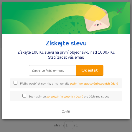
0
ks
+420412384749
za
0,00 Kč
Menu
Hledat
Získejte slevu
Získejte 100 Kč slevu na první objednávku nad 1000,- Kč
Úvod
Kojenecké potřeby
Lahvičky, hrnečky
Hrnečky
Stačí zadat váš email
Hrnečky
Odeslat
Upřesnit parametry
Přeji si odebírat novinky e-mailem dle
podmínek zpracování osobních údajů
.
Souhlasím se
zpracováním osobních údajů
pro účely registrace.
Nejnovější
Nejlevnější
Nejdražší
Zavřít
Zobrazuji 1-44 z 44
strana
z 1