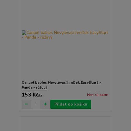
Canpol babies Nevylévací hrníček EasyStart -
Panda - růžový
153 Kč
Není skladem
/
ks
Přidat do košíku