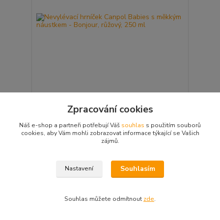
Nevylévací hrníček Canpol Babies s měkkým
Zpracování cookies
náustkem - Bonjour, růžový, 250 ml
219 Kč
Není skladem
/
ks
Náš e-shop a partneři potřebují Váš
souhlas
s použitím souborů
cookies, aby Vám mohli zobrazovat informace týkající se Vašich
Přidat do košíku
zájmů.
Souhlasím
Nastavení
Souhlas můžete odmítnout
zde
.