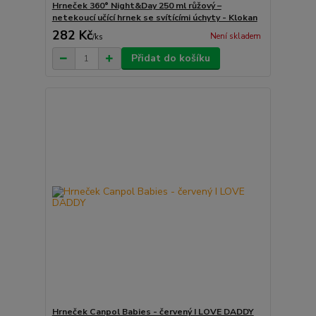
Hrneček 360° Night&Day 250 ml růžový –
netekoucí učící hrnek se svítícími úchyty - Klokan
282 Kč
Není skladem
/
ks
Přidat do košíku
Hrneček Canpol Babies - červený I LOVE DADDY