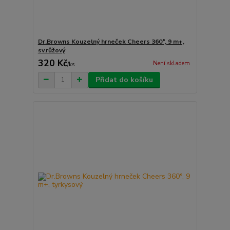
Dr.Browns Kouzelný hrneček Cheers 360°, 9 m+,
sv.růžový
320 Kč
Není skladem
/
ks
Přidat do košíku