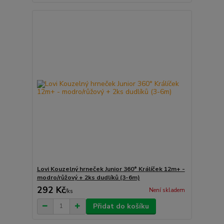
Lovi Kouzelný hrneček Junior 360° Králíček 12m+ -
modro/růžový + 2ks dudlíků (3-6m)
292 Kč
Není skladem
/
ks
Přidat do košíku