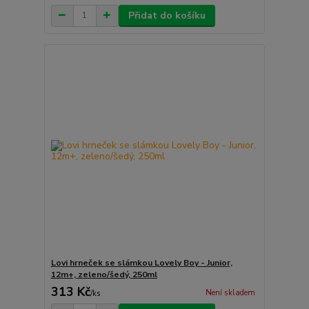
Přidat do košíku
Lovi hrneček se slámkou Lovely Boy - Junior,
12m+, zeleno/šedý, 250ml
313 Kč
Není skladem
/
ks