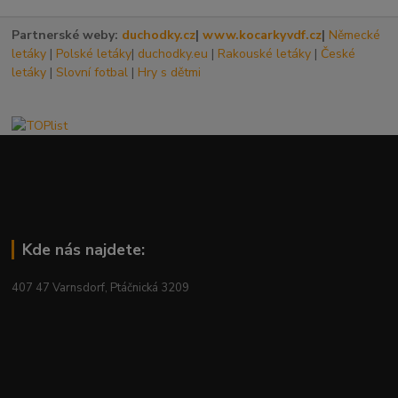
Partnerské weby:
duchodky.cz
|
www.kocarkyvdf.cz
|
Německé
letáky
|
Polské letáky
|
duchodky.eu
|
Rakouské letáky
|
České
letáky
|
Slovní fotbal
|
Hry s dětmi
Kde nás najdete:
407 47 Varnsdorf, Ptáčnická 3209