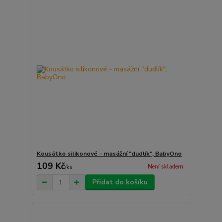
Kousátko silikonové - masážní "dudlík", BabyOno
109 Kč
Není skladem
/
ks
Přidat do košíku