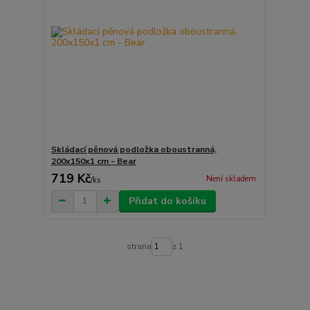
Skládací pěnová podložka oboustranná,
200x150x1 cm - Bear
719 Kč
Není skladem
/
ks
Přidat do košíku
strana
z 1