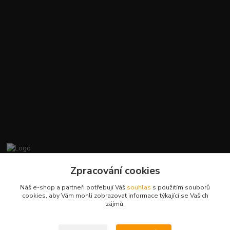
promiminko.eu
Zpracování cookies
Náš e-shop a partneři potřebují Váš
souhlas
s použitím souborů
+420412384749
cookies, aby Vám mohli zobrazovat informace týkající se Vašich
zájmů.
objednavky@promiminko.eu