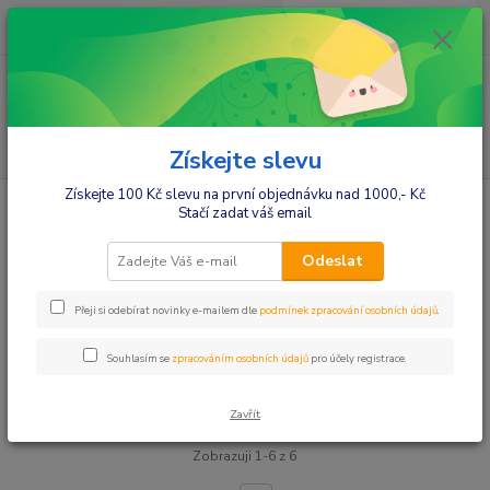
0
ks
+420412384749
za
0,00 Kč
Menu
Hledat
Získejte slevu
Získejte 100 Kč slevu na první objednávku nad 1000,- Kč
Úvod
Pro maminky
Dárky pro dětské pacienty z FN Ostrava
Stačí zadat váš email
Dárky pro dětské pacienty z FN
Odeslat
Ostrava
Přeji si odebírat novinky e-mailem dle
podmínek zpracování osobních údajů
.
Upřesnit parametry
Souhlasím se
zpracováním osobních údajů
pro účely registrace.
Nejnovější
Nejlevnější
Nejdražší
Zavřít
Zobrazuji 1-6 z 6