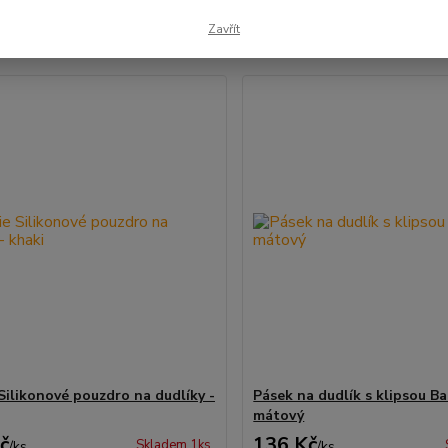
Zavřít
1-7 z 7
Silikonové pouzdro na dudlíky -
Pásek na dudlík s klipsou B
mátový
č
136 Kč
Skladem 1ks
/
ks
/
ks