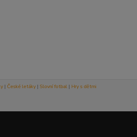
ky
|
České letáky
|
Slovní fotbal
|
Hry s dětmi