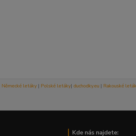
|
Německé letáky
|
Polské letáky
|
duchodky.eu
|
Rakouské letá
Kde nás najdete: