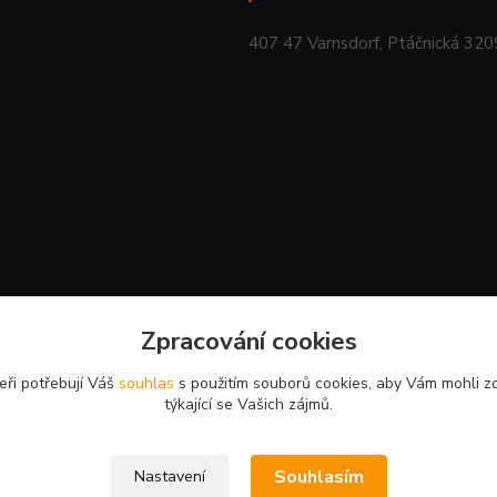
407 47 Varnsdorf, Ptáčnická 32
Zpracování cookies
eři potřebují Váš
souhlas
s použitím souborů cookies, aby Vám mohli z
týkající se Vašich zájmů.
Souhlasím
Nastavení