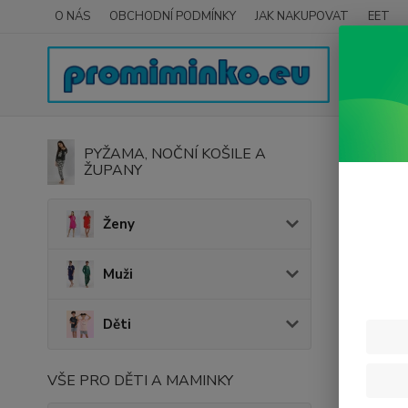
O NÁS
OBCHODNÍ PODMÍNKY
JAK NAKUPOVAT
EET
Úvod
K
PYŽAMA, NOČNÍ KOŠILE A
ŽUPANY
Řetí
Ženy
Cena:
Muži
Děti
VŠE PRO DĚTI A MAMINKY
Nejnově