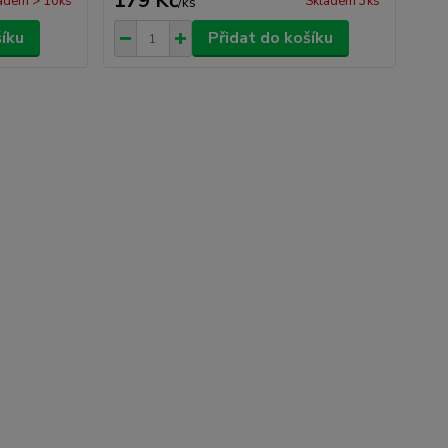
179 Kč
adem > 10ks
Skladem 3ks
/
ks
šíku
Přidat do košíku