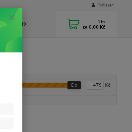
Přihlášení
0
ks
412384749
za
0,00 Kč
Do
Kč