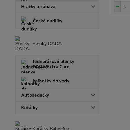
Hračky a zábava
České dudlíky
Plenky DADA
Jednorázové plenky
DADA Extra Care
kalhotky do vody
Autosedačky
Kočárky
Kočárky BabyMerc