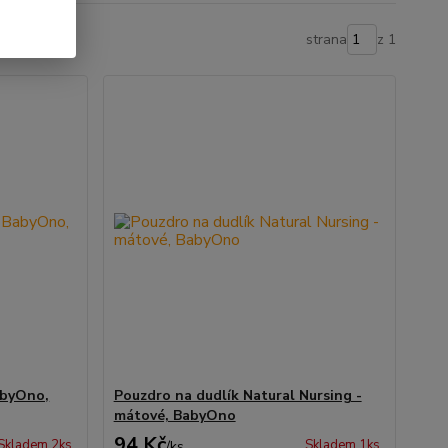
strana
z 1
abyOno,
Pouzdro na dudlík Natural Nursing -
mátové, BabyOno
94 Kč
Skladem 2ks
Skladem 1ks
/
ks