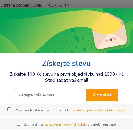
Ochrana osobních údajů
KONTAKTY
Hledat
+420
ojenecké potřeby
Šidítka,cumlíky
Řetízky, krabičky k šidítkům
zky, krabičky k šidítkům
Získejte slevu
Získejte 100 Kč slevu na první objednávku nad 1000,- Kč
Stačí zadat váš email
Kč
Od
Odeslat
Přeji si odebírat novinky e-mailem dle
podmínek zpracování osobních údajů
.
Souhlasím se
zpracováním osobních údajů
pro účely registrace.
jší
Nejlevnější
Nejdražší