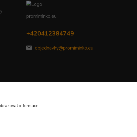
09
promiminko.eu
+420412384749
objednavky@promiminko.eu
obrazovat informace