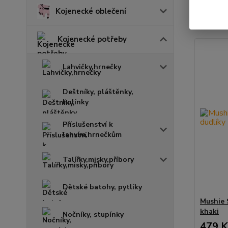
Kojenecké oblečení
Zobrazuji 
Kojenecké potřeby
Lahvičky,hrnečky
Deštníky, pláštěnky,
holínky
Příslušenství k
lahvím,hrnečkům
Talířky,misky,příbory
Dětské batohy, pytlíky
Mushie 
khaki
Nočníky, stupínky
479 K