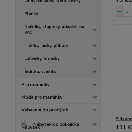
73 Kč
Ohřívače lahví, sterilizátory
Plenky
Nočníky, stupínky, adaptér na
WC
Talířky, misky, příbory
Lahvičky, hrnečky
Šidítka, cumlíky
Pro maminky
Móda pro maminky
Vybavení do postýlek
Silikon
Nábytek do pokojíčku
111 K