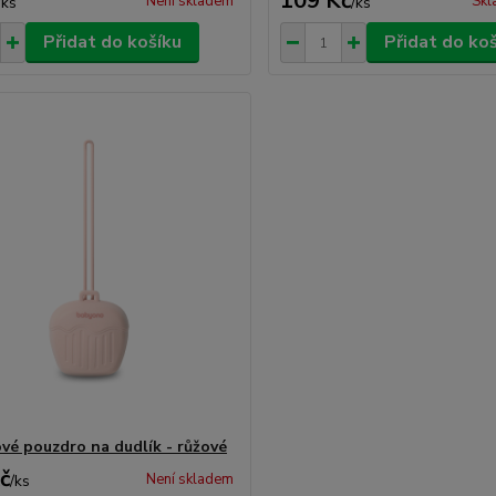
109 Kč
Není skladem
Skl
/
ks
/
ks
Přidat do košíku
Přidat do ko
ové pouzdro na dudlík - růžové
č
Není skladem
/
ks