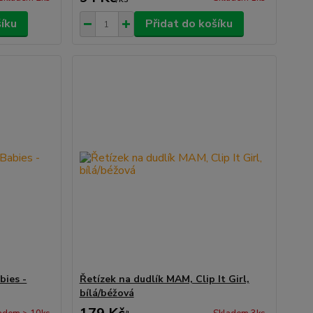
šíku
Přidat do košíku
bies -
Řetízek na dudlík MAM, Clip It Girl,
bílá/béžová