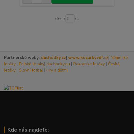
strana
z 1
Partnerské weby:
duchodky.cz
|
www.kocarkyvdf.cz
|
Německé
letáky
|
Polské letáky
|
duchodky.eu
|
Rakouské letáky
|
České
letáky
|
Slovní fotbal
|
Hry s dětmi
Kde nás najdete: