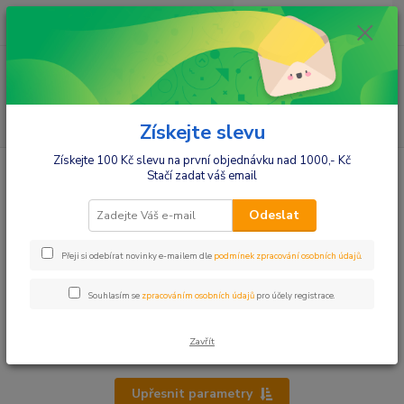
0
ks
+420412384749
za
0,00 Kč
Menu
Hledat
Získejte slevu
Získejte 100 Kč slevu na první objednávku nad 1000,- Kč
Úvod
Nábytek do pokojíčku
Skříně,komody,poličky,boxy
Stačí zadat váš email
Skříně,komody,poličky,boxy
Odeslat
Boxy na hračky aj.
Přeji si odebírat novinky e-mailem dle
podmínek zpracování osobních údajů
.
Regály
Komody
Souhlasím se
zpracováním osobních údajů
pro účely registrace.
Skříně
Skříňky
Zavřít
Upřesnit parametry