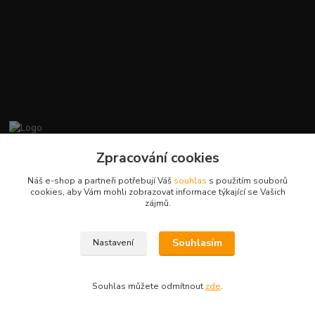
promiminko.eu
Zpracování cookies
Náš e-shop a partneři potřebují Váš
souhlas
s použitím souborů
+420412384749
cookies, aby Vám mohli zobrazovat informace týkající se Vašich
zájmů.
objednavky@promiminko.eu
Souhlasím
Nastavení
Souhlas můžete odmítnout
zde
.
Vytvořeno na
Eshop-rychle.cz