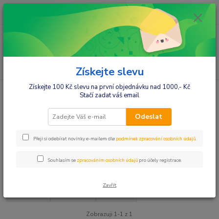
0
ks
+420412384749
za
0,00 Kč
Menu
Hledat
Získejte slevu
Získejte 100 Kč slevu na první objednávku nad 1000,- Kč
Úvod
Nábytek do pokojíčku
Postele pro děti
Stačí zadat váš email
Postele pro děti
Odeslat
Postele bez šuplíku
Přeji si odebírat novinky e-mailem dle
podmínek zpracování osobních údajů
.
Souhlasím se
zpracováním osobních údajů
pro účely registrace.
Upřesnit parametry
Zavřít
Nejnovější
Nejlevnější
Nejdražší
Zobrazuji 1-1 z 1