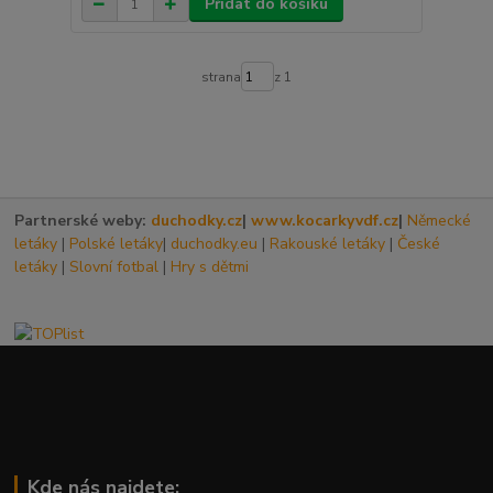
Přidat do košíku
strana
z 1
Partnerské weby:
duchodky.cz
|
www.kocarkyvdf.cz
|
Německé
letáky
|
Polské letáky
|
duchodky.eu
|
Rakouské letáky
|
České
letáky
|
Slovní fotbal
|
Hry s dětmi
Kde nás najdete: