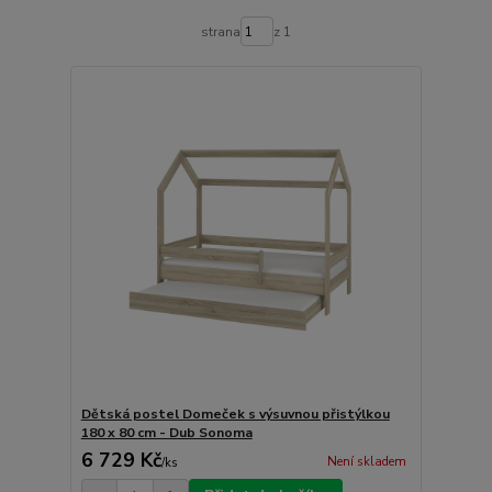
strana
z 1
Dětská postel Domeček s výsuvnou přistýlkou
180 x 80 cm - Dub Sonoma
6 729 Kč
Není skladem
/
ks