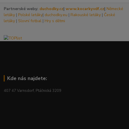
Partnerské weby:
duchodky.cz
|
www.kocarkyvdf.cz
|
Německé
letáky
|
Polské letáky
|
duchodky.eu
|
Rakouské letáky
|
České
letáky
|
Slovní fotbal
|
Hry s dětmi
Kde nás najdete:
407 47 Varnsdorf, Ptáčnická 3209