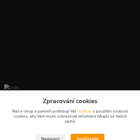
promiminko.eu
Zpracování cookies
Náš e-shop a partneři potřebují Váš
souhlas
s použitím souborů
+420412384749
cookies, aby Vám mohli zobrazovat informace týkající se Vašich
zájmů.
objednavky@promiminko.eu
Souhlasím
Nastavení