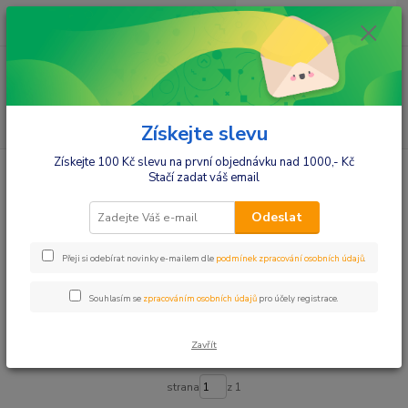
0
ks
+420412384749
za
0,00 Kč
Menu
Hledat
Získejte slevu
Získejte 100 Kč slevu na první objednávku nad 1000,- Kč
Úvod
Ženy
Dámské župany
Dámské dlouhé župany
Stačí zadat váš email
Dámské dlouhé župany
Odeslat
Upřesnit parametry
Přeji si odebírat novinky e-mailem dle
podmínek zpracování osobních údajů
.
Souhlasím se
zpracováním osobních údajů
pro účely registrace.
Nejnovější
Nejlevnější
Nejdražší
Zavřít
Zobrazuji 1-26 z 26
strana
z 1