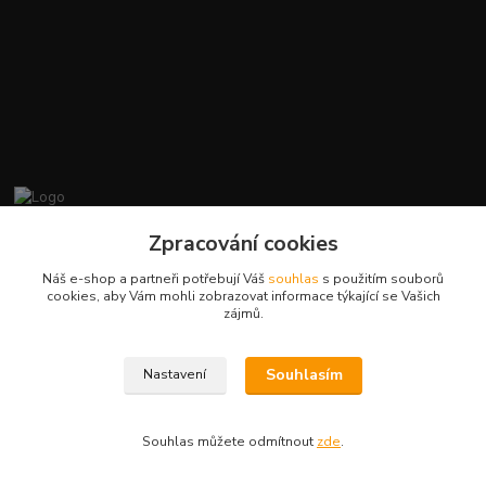
promiminko.eu
Zpracování cookies
Náš e-shop a partneři potřebují Váš
souhlas
s použitím souborů
+420412384749
cookies, aby Vám mohli zobrazovat informace týkající se Vašich
zájmů.
objednavky@promiminko.eu
Souhlasím
Nastavení
Souhlas můžete odmítnout
zde
.
Vytvořeno na
Eshop-rychle.cz