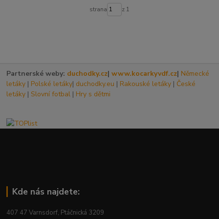
strana
z 1
Partnerské weby:
duchodky.cz
|
www.kocarkyvdf.cz
|
Německé
letáky
|
Polské letáky
|
duchodky.eu
|
Rakouské letáky
|
České
letáky
|
Slovní fotbal
|
Hry s dětmi
Kde nás najdete:
407 47 Varnsdorf, Ptáčnická 3209