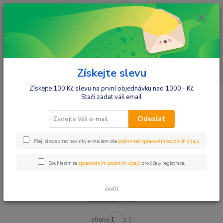
0
ks
+420412384749
za
0,00 Kč
Menu
Hledat
Získejte slevu
Získejte 100 Kč slevu na první objednávku nad 1000,- Kč
Úvod
Hračky a zábava
Hračky nejen pro holky
Oblečení, doplňky k
Stačí zadat váš email
panenkám
Oblečení, doplňky k panenkám
Odeslat
Přeji si odebírat novinky e-mailem dle
podmínek zpracování osobních údajů
.
Upřesnit parametry
Souhlasím se
zpracováním osobních údajů
pro účely registrace.
Nejnovější
Nejlevnější
Nejdražší
Zavřít
Zobrazuji 1-2 z 2
strana
z 1