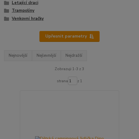
Letající draci
Trampolíny
Venkovní hračky
Upřesnit parametry
Nejnovější
Nejlevnější
Nejdražší
Zobrazuji 1-3 z 3
strana
z 1