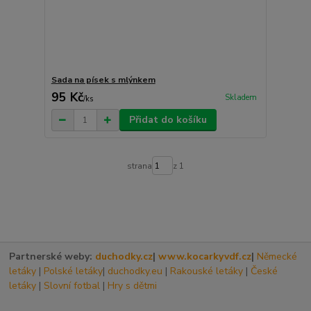
Sada na písek s mlýnkem
95 Kč
Skladem
/
ks
Přidat do košíku
strana
z 1
Partnerské weby:
duchodky.cz
|
www.kocarkyvdf.cz
|
Německé
letáky
|
Polské letáky
|
duchodky.eu
|
Rakouské letáky
|
České
letáky
|
Slovní fotbal
|
Hry s dětmi