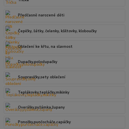
Trička
Předčasně narozené děti
Čepičky, šátky, čelenky, kšiltovky, kloboučky
Oblečení ke křtu, na slavnost
Dupačky,polodupačky
Soupravičky,sety oblečení
Teplákovky,tepláčky,mikinky
Overálky,pyžámka,župany
Ponožky,punčocháče,capáčky