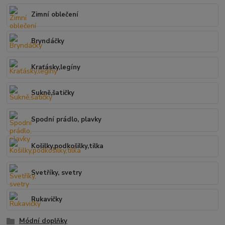
Zimní oblečení
Bryndáčky
Kraťásky,legíny
Sukně,šatičky
Spodní prádlo, plavky
Košilky,podkošilky,tilka
Svetříky, svetry
Rukavičky
Módní doplňky