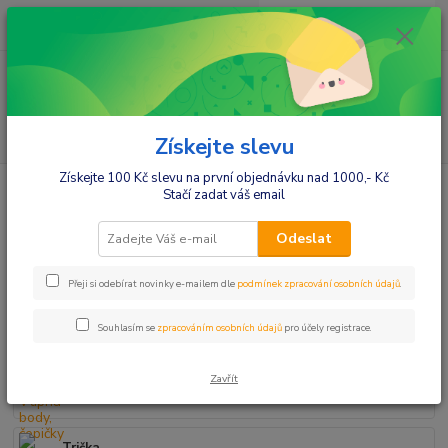
0
ks
+420412384749
za
0,00 Kč
Menu
Hledat
Získejte slevu
Získejte 100 Kč slevu na první objednávku nad 1000,- Kč
Úvod
Kojenecké oblečení
Stačí zadat váš email
Kojenecké oblečení
Odeslat
Přeji si odebírat novinky e-mailem dle
podmínek zpracování osobních údajů
.
Body dl. rukáv
Souhlasím se
zpracováním osobních údajů
pro účely registrace.
Body kr. rukáv,na ramínka
Zavřít
Vtipná body, čepičky