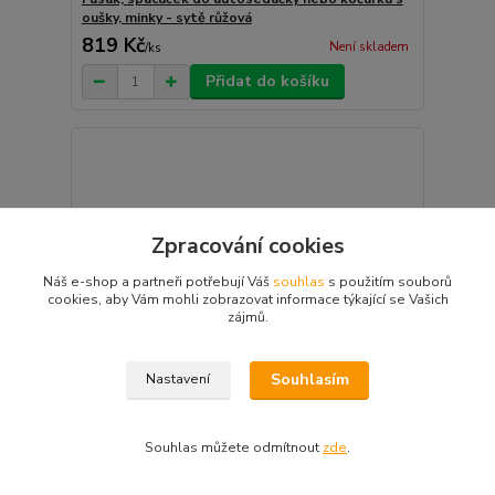
oušky, minky - sytě růžová
819 Kč
Není skladem
/
ks
Přidat do košíku
Zpracování cookies
Náš e-shop a partneři potřebují Váš
souhlas
s použitím souborů
cookies, aby Vám mohli zobrazovat informace týkající se Vašich
zájmů.
Souhlasím
Nastavení
Souhlas můžete odmítnout
zde
.
Kojenecké rukavičky pletené, zimní - sv. šedé