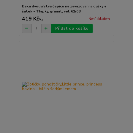
Bexa dvouvrstvá čepice na zavazování s oušky +
šátek - Tlapky, granát, vel. 62/68
419 Kč
Není skladem
/
ks
Přidat do košíku