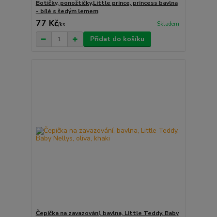
Botičky, ponožtičky,Little prince, princess bavlna
- bílé s šedým lemem
77 Kč
Skladem
/
ks
Přidat do košíku
Čepička na zavazování, bavlna, Little Teddy, Baby