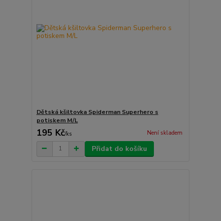
Dětská kšiltovka Spiderman Superhero s
potiskem M/L
195 Kč
Není skladem
/
ks
Přidat do košíku