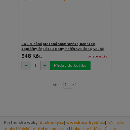
Z&Z 4-dílná pletená soupravička, kabátek,
tepláčky, čepička a body, hořčicová-šedá, vel.86
948 Kč
Skladem 1ks
/
ks
Přidat do košíku
strana
z 1
Partnerské weby:
duchodky.cz
|
www.kocarkyvdf.cz
|
Německé
letáky
|
Polské letáky
|
duchodky.eu
|
Rakouské letáky
|
České