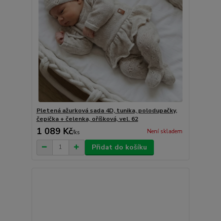
Pletená ažurková sada 4D, tunika, polodupačky,
čepička + čelenka, oříšková, vel. 62
1 089 Kč
Není skladem
/
ks
Přidat do košíku