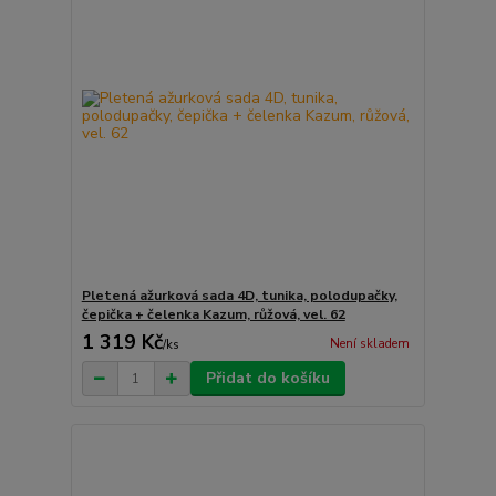
Pletená ažurková sada 4D, tunika, polodupačky,
čepička + čelenka Kazum, růžová, vel. 62
1 319 Kč
Není skladem
/
ks
Přidat do košíku