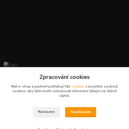
promiminko.eu
Zpracování cookies
Náš e-shop a partneři potřebují Váš
souhlas
s použitím souborů
+420412384749
cookies, aby Vám mohli zobrazovat informace týkající se Vašich
zájmů.
objednavky@promiminko.eu
Souhlasím
Nastavení