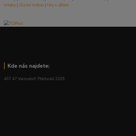
letáky
|
Slovní fotbal
|
Hry s dětmi
Kde nás najdete:
407 47 Varnsdorf, Ptáčnická 3209