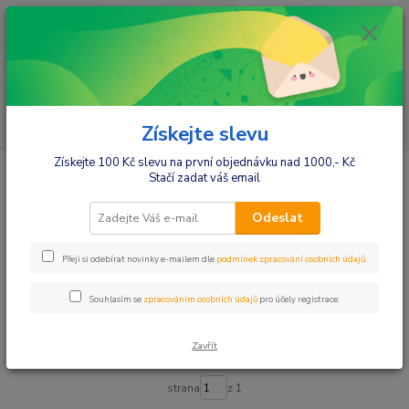
0
ks
+420412384749
za
0,00 Kč
Menu
Hledat
Získejte slevu
Získejte 100 Kč slevu na první objednávku nad 1000,- Kč
Úvod
Kojenecké oblečení
Soupravičky,sety oblečení
4 dílné sady
Stačí zadat váš email
4 dílné sady
Odeslat
Upřesnit parametry
Přeji si odebírat novinky e-mailem dle
podmínek zpracování osobních údajů
.
Souhlasím se
zpracováním osobních údajů
pro účely registrace.
Nejnovější
Nejlevnější
Nejdražší
Zavřít
Zobrazuji 1-13 z 13
strana
z 1