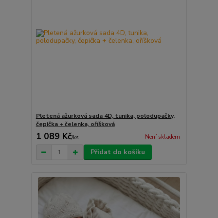
Pletená ažurková sada 4D, tunika, polodupačky,
čepička + čelenka, oříšková
1 089 Kč
Není skladem
/
ks
Přidat do košíku