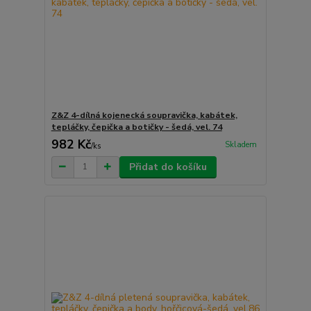
Z&Z 4-dílná kojenecká soupravička, kabátek,
tepláčky, čepička a botičky - šedá, vel. 74
982 Kč
Skladem
/
ks
Přidat do košíku