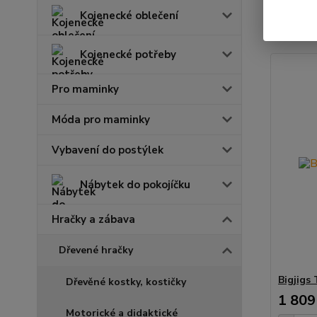
Kojenecké oblečení
Zobrazuji 
Kojenecké potřeby
Pro maminky
Móda pro maminky
Vybavení do postýlek
Nábytek do pokojíčku
Hračky a zábava
Dřevené hračky
Bigjigs
Dřevěné kostky, kostičky
1 809
Motorické a didaktické