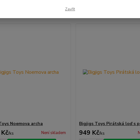
Zavřít
1-2 z 2
 Toys Noemova archa
Bigjigs Toys Pirátská loď s p
 Kč
949 Kč
Není skladem
N
/
ks
/
ks