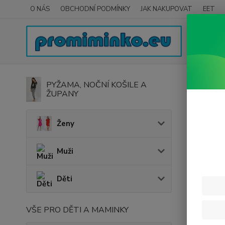
O NÁS
OBCHODNÍ PODMÍNKY
JAK NAKUPOVAT
EET
Úvod
H
PYŽAMA, NOČNÍ KOŠILE A
ŽUPANY
Lodi
Ženy
Cena:
Muži
Děti
VŠE PRO DĚTI A MAMINKY
Nejnově