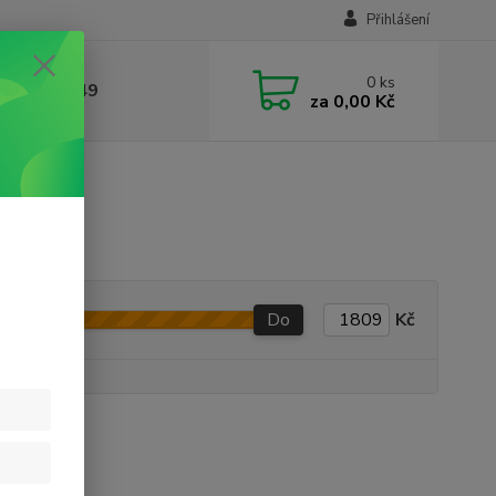
Přihlášení
0
ks
412384749
za
0,00 Kč
Do
Kč