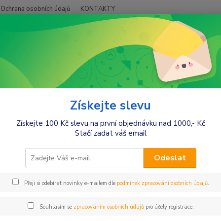
Ochrana osobních údajů
KONTAKTY
Hledat
+420
račky a zábava
Dřevené hračky
Lodičky
čky
Získejte slevu
Získejte 100 Kč slevu na první objednávku nad 1000,- Kč
Stačí zadat váš email
Kč
Od
Odeslat
Přeji si odebírat novinky e-mailem dle
podmínek zpracování osobních údajů
.
Souhlasím se
zpracováním osobních údajů
pro účely registrace.
jší
Nejlevnější
Nejdražší