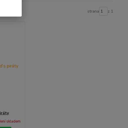
strana
z 1
iráty
ení skladem