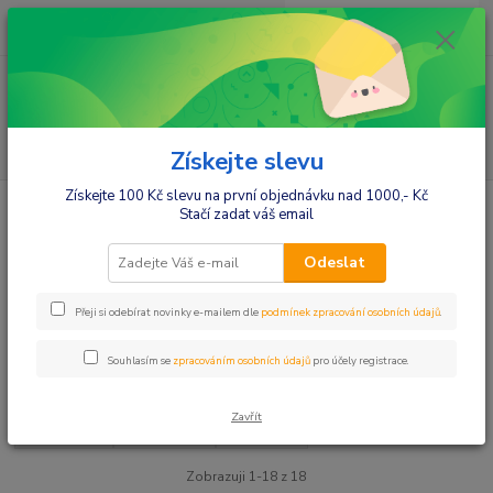
0
ks
+420412384749
za
0,00 Kč
Menu
Hledat
Získejte slevu
Získejte 100 Kč slevu na první objednávku nad 1000,- Kč
Úvod
Ženy
Dámské noční košile
Dámské noční košile s dlouhým
Stačí zadat váš email
rukávem
Dámské noční košile s dlouhým
Odeslat
rukávem
Přeji si odebírat novinky e-mailem dle
podmínek zpracování osobních údajů
.
Upřesnit parametry
Souhlasím se
zpracováním osobních údajů
pro účely registrace.
Zavřít
Nejnovější
Nejlevnější
Nejdražší
Zobrazuji 1-18 z 18