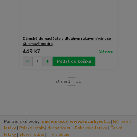
Dámské domácí šaty s dlouhým rukávem Vánoce
XL tmavě modrá
449 Kč
Skladem
Přidat do košíku
strana
z 1
Partnerské weby:
duchodky.cz
|
www.kocarkyvdf.cz
|
Německé
letáky
|
Polské letáky
|
duchodky.eu
|
Rakouské letáky
|
České
letáky
|
Slovní fotbal
|
Hry s dětmi