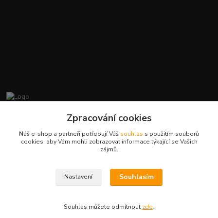
promiminko.eu
Zpracování cookies
Náš e-shop a partneři potřebují Váš
souhlas
s použitím souborů
+420412384749
cookies, aby Vám mohli zobrazovat informace týkající se Vašich
zájmů.
objednavky@promiminko.eu
Souhlasím
Nastavení
Souhlas můžete odmítnout
zde
.
Vytvořeno na
Eshop-rychle.cz