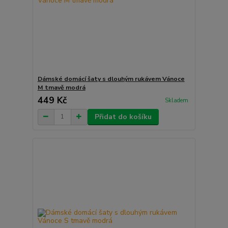
Dámské domácí šaty s dlouhým rukávem Vánoce
M tmavě modrá
449 Kč
Skladem
Přidat do košíku