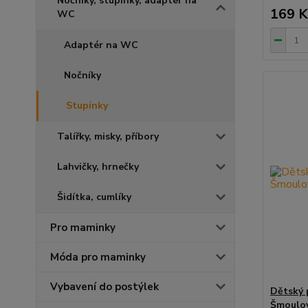
Nočníky, stupínky, adaptér na
169 K
WC
Adaptér na WC
Nočníky
Stupínky
Talířky, misky, příbory
Lahvičky, hrnečky
Šidítka, cumlíky
Pro maminky
Móda pro maminky
Vybavení do postýlek
Dětský 
Šmoulov