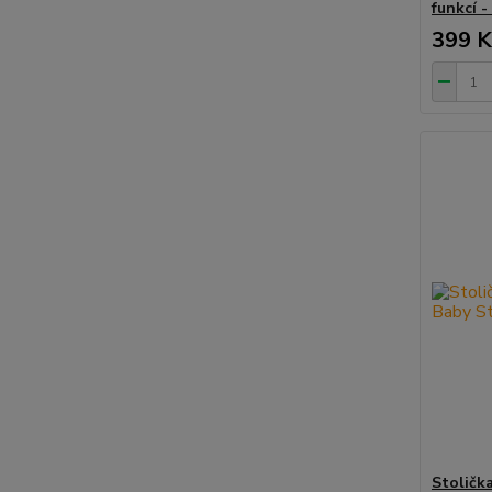
funkcí -
399 K
Stoličk