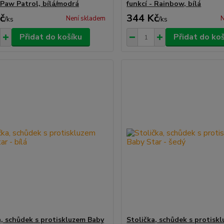
 Paw Patrol, bílá/modrá
funkcí - Rainbow, bílá
č
344 Kč
Není skladem
N
/
ks
/
ks
Přidat do košíku
Přidat do ko
a, schůdek s protiskluzem Baby
Stolička, schůdek s protisk