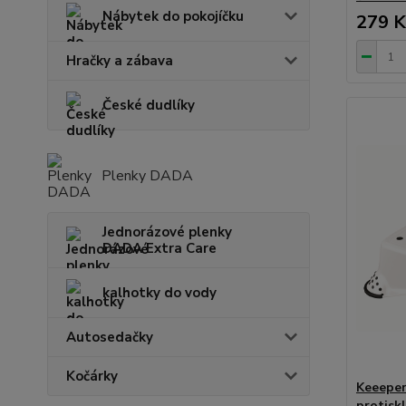
Nábytek do pokojíčku
279 K
Hračky a zábava
České dudlíky
Plenky DADA
Jednorázové plenky
DADA Extra Care
kalhotky do vody
Autosedačky
Kočárky
Keeeper
protiskl