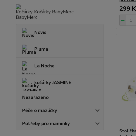
299 K
Kočárky BabyMerc
Novis
Piuma
La Noche
kočárky JASMINE
Nezařazeno
Péče o mazlíčky
Potřeby pro maminky
Stoličk