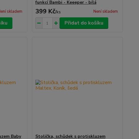
funkcí Bambi - Keeeper - bílá
399 Kč
ení skladem
Není skladem
/
ks
šíku
Přidat do košíku
luzem Baby
Stolička, schůdek s protiskluzem