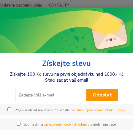
Ochrana osobních údajů
KONTAKTY
Hledat
+420
ojenecké potřeby
Nočníky, stupínky, adaptér na WC
Stupínky
ínky
Získejte slevu
Získejte 100 Kč slevu na první objednávku nad 1000,- Kč
Stačí zadat váš email
Kč
Od
Odeslat
Přeji si odebírat novinky e-mailem dle
podmínek zpracování osobních údajů
.
Souhlasím se
zpracováním osobních údajů
pro účely registrace.
jší
Nejlevnější
Nejdražší