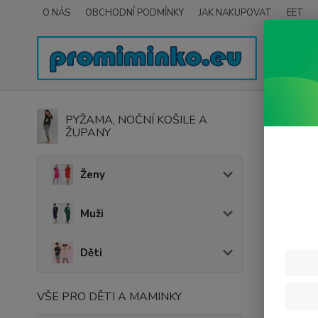
O NÁS
OBCHODNÍ PODMÍNKY
JAK NAKUPOVAT
EET
Úvod
K
PYŽAMA, NOČNÍ KOŠILE A
ŽUPANY
Stup
Ženy
Cena:
Muži
Děti
VŠE PRO DĚTI A MAMINKY
Nejnově