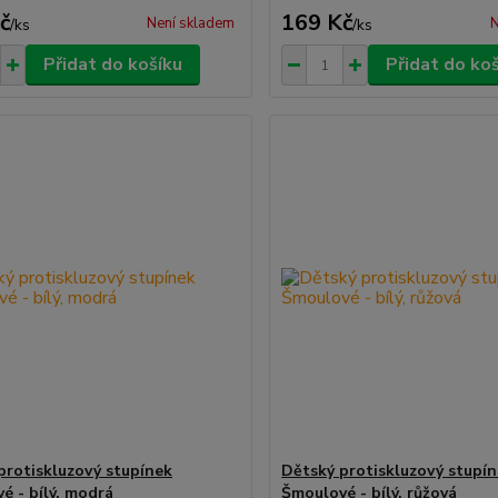
č
169 Kč
Není skladem
N
/
ks
/
ks
Přidat do košíku
Přidat do ko
protiskluzový stupínek
Dětský protiskluzový stupí
é - bílý, modrá
Šmoulové - bílý, růžová