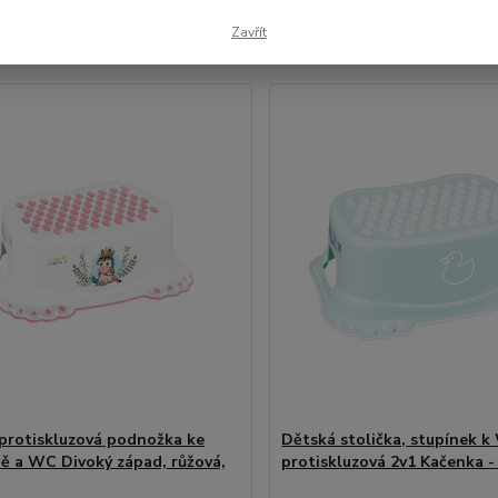
Zavřít
1-37 z 37
protiskluzová podnožka ke
Dětská stolička, stupínek 
ě a WC Divoký západ, růžová,
protiskluzová 2v1 Kačenka -