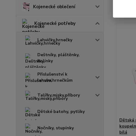
Kojenecké oblečení
Zobrazuji 
Kojenecké potřeby
Lahvičky,hrnečky
Deštníky, pláštěnky,
holínky
Příslušenství k
lahvím,hrnečkům
Talířky,misky,příbory
Dětské batohy, pytlíky
Dětská 
koupeln
Nočníky, stupínky
bílá