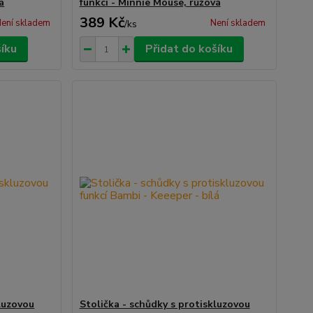
á
funkcí - Minnie Mouse, růžová
389 Kč
ení skladem
Není skladem
/
ks
šíku
Přidat do košíku
kluzovou
Stolička - schůdky s protiskluzovou