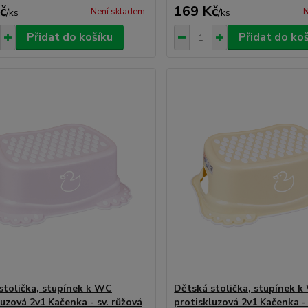
č
169 Kč
Není skladem
N
/
ks
/
ks
Přidat do košíku
Přidat do ko
stolička, stupínek k WC
Dětská stolička, stupínek 
luzová 2v1 Kačenka - sv. růžová
protiskluzová 2v1 Kačenka -