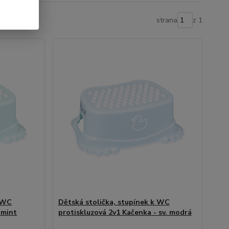
strana
z 1
k WC
Dětská stolička, stupínek k WC
 mint
protiskluzová 2v1 Kačenka - sv. modrá