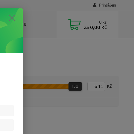
Přihlášení
0
ks
412384749
za
0,00 Kč
Do
Kč