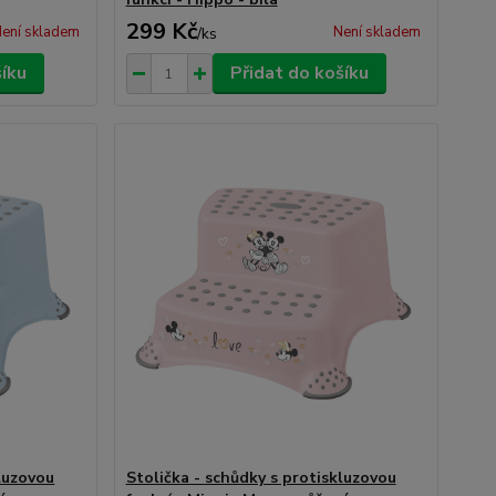
299 Kč
ení skladem
Není skladem
/
ks
šíku
Přidat do košíku
kluzovou
Stolička - schůdky s protiskluzovou