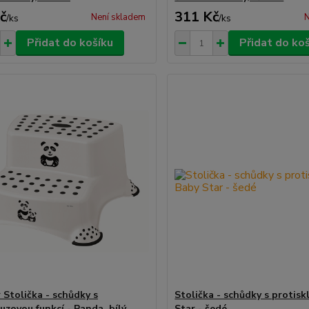
č
311 Kč
Není skladem
N
/
ks
/
ks
Přidat do košíku
Přidat do ko
 Stolička - schůdky s
Stolička - schůdky s protis
uzovou funkcí - Panda, bílý
Star - šedé