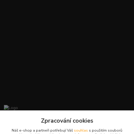
promiminko.eu
Zpracování cookies
Náš e-shop a partneři potřebují Váš
souhlas
s použitím souborů
+420412384749