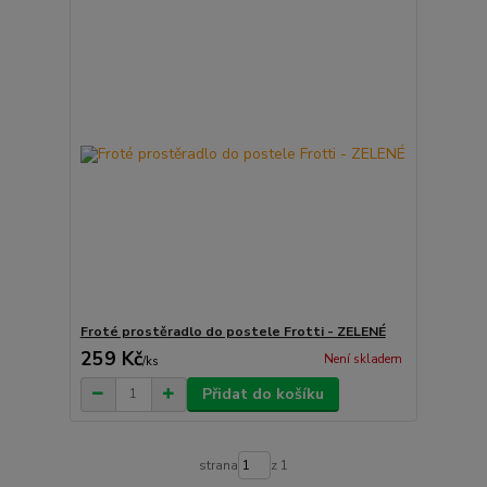
Froté prostěradlo do postele Frotti - ZELENÉ
259 Kč
Není skladem
/
ks
Přidat do košíku
strana
z 1