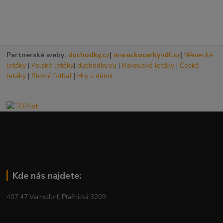
Partnerské weby:
duchodky.cz
|
www.kocarkyvdf.cz
|
Německé
letáky
|
Polské letáky
|
duchodky.eu
|
Rakouské letáky
|
České
letáky
|
Slovní fotbal
|
Hry s dětmi
Kde nás najdete:
407 47 Varnsdorf, Ptáčnická 3209