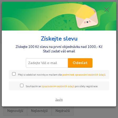
0
ks
+420412384749
za
0,00 Kč
Menu
Hledat
Získejte slevu
Získejte 100 Kč slevu na první objednávku nad 1000,- Kč
Úvod
Vybavení do postýlek
Spací vaky
Stačí zadat váš email
Spací vaky
Odeslat
Klasické spací vaky
Přeji si odebírat novinky e-mailem dle
podmínek zpracování osobních údajů
.
Luxusní spací vaky
Souhlasím se
zpracováním osobních údajů
pro účely registrace.
Upřesnit parametry
Zavřít
Nejnovější
Nejlevnější
Nejdražší