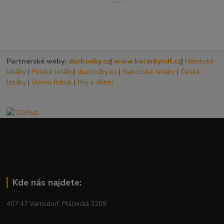
Partnerské weby:
duchodky.cz
|
www.kocarkyvdf.cz
|
Německé
letáky
|
Polské letáky
|
duchodky.eu
|
Rakouské letáky
|
České
letáky
|
Slovní fotbal
|
Hry s dětmi
Kde nás najdete:
407 47 Varnsdorf, Ptáčnická 3209