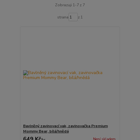
Zobrazuji 1-7 z 7
strana
z 1
Bavlněný zavinovací vak, zavinovačka Premium
Mommy Bear, bílá/hnědá
649 Kč
Není skladem
/
ks