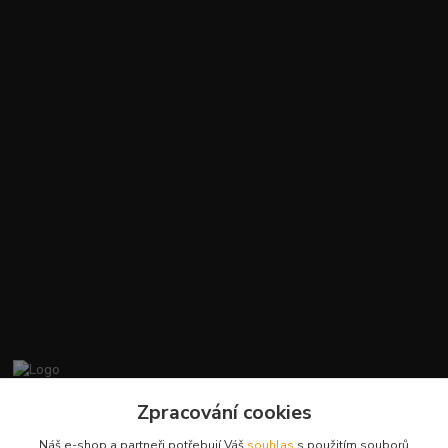
promiminko.eu
Zpracování cookies
Náš e-shop a partneři potřebují Váš
souhlas
s použitím souborů