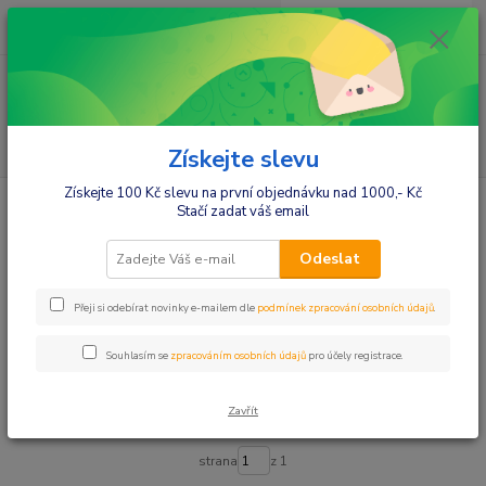
0
ks
+420412384749
za
0,00 Kč
Menu
Hledat
Získejte slevu
Získejte 100 Kč slevu na první objednávku nad 1000,- Kč
Úvod
Hračky a zábava
Panenky
Doplňky pro panenky
Stačí zadat váš email
Doplňky pro panenky
Odeslat
Upřesnit parametry
Přeji si odebírat novinky e-mailem dle
podmínek zpracování osobních údajů
.
Souhlasím se
zpracováním osobních údajů
pro účely registrace.
Nejnovější
Nejlevnější
Nejdražší
Zavřít
Zobrazuji 1-3 z 3
strana
z 1