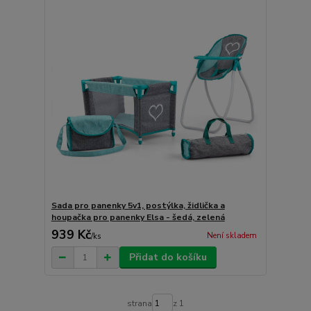
Sada pro panenky 5v1, postýlka, židlička a
houpačka pro panenky Elsa - šedá, zelená
939 Kč
Není skladem
/
ks
Přidat do košíku
strana
z 1