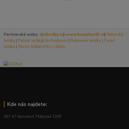
Partnerské weby:
duchodky.cz
|
www.kocarkyvdf.cz
|
Německé
letáky
|
Polské letáky
|
duchodky.eu
|
Rakouské letáky
|
České
letáky
|
Slovní fotbal
|
Hry s dětmi
Kde nás najdete:
407 47 Varnsdorf, Ptáčnická 3209