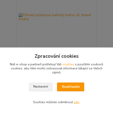
Zpracování cookies
Pánské pyžamové kalhoty Karlos XL tmavě modrá
399 Kč
Náš e-shop a partneři potřebují Váš
souhlas
s použitím souborů
Skladem
cookies, aby Vám mohli zobrazovat informace týkající se Vašich
Přidat do košíku
zájmů.
Souhlasím
Nastavení
Souhlas můžete odmítnout
zde
.