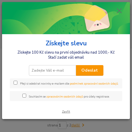
0
ks
+420412384749
za
0,00 Kč
Menu
Hledat
Získejte slevu
Získejte 100 Kč slevu na první objednávku nad 1000,- Kč
Úvod
Muži
Pánská pyžama
Pánské pyžamové kalhoty
Stačí zadat váš email
Pánské pyžamové kalhoty
Odeslat
Upřesnit parametry
Přeji si odebírat novinky e-mailem dle
podmínek zpracování osobních údajů
.
Souhlasím se
zpracováním osobních údajů
pro účely registrace.
Nejnovější
Nejlevnější
Nejdražší
Zavřít
Zobrazuji 1-72 z 102
strana
z 2
další