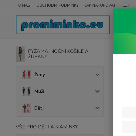
O NÁS
OBCHODNÍ PODMÍNKY
JAK NAKUPOVAT
EET
Úvod
H
PYŽAMA, NOČNÍ KOŠILE A
ŽUPANY
Kufř
Ženy
V této ka
Muži
Děti
VŠE PRO DĚTI A MAMINKY