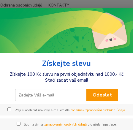
Ochrana osobních údajů
KONTAKTY
Hledat
+420
račky a zábava
Hračky nejen pro holky
Kufříky, batůžky, deštníky
íky, batůžky, deštníky
Získejte slevu
Získejte 100 Kč slevu na první objednávku nad 1000,- Kč
tegorii nebylo nalezeno žádné zboží.
Stačí zadat váš email
Odeslat
Přeji si odebírat novinky e-mailem dle
podmínek zpracování osobních údajů
.
Souhlasím se
zpracováním osobních údajů
pro účely registrace.