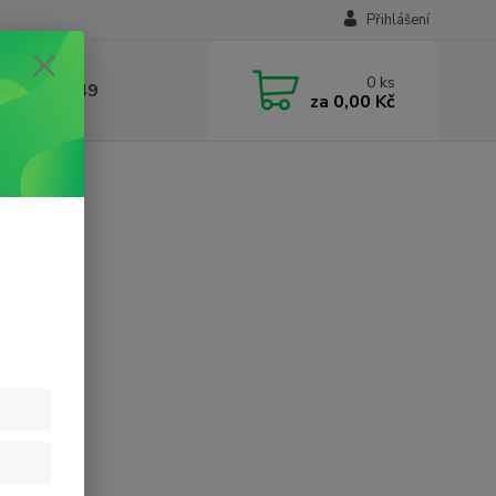
Přihlášení
0
ks
412384749
za
0,00 Kč