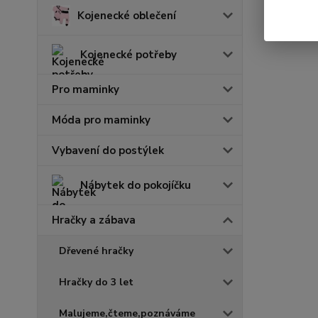
Kojenecké oblečení
Kojenecké potřeby
Pro maminky
Móda pro maminky
Vybavení do postýlek
Nábytek do pokojíčku
Hračky a zábava
Dřevené hračky
Hračky do 3 let
Malujeme,čteme,poznáváme