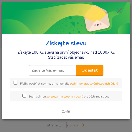
0
ks
+420412384749
za
0,00 Kč
Menu
Hledat
Získejte slevu
Získejte 100 Kč slevu na první objednávku nad 1000,- Kč
Úvod
Potřeby pro maminky
Dětské deky, dečky
Stačí zadat váš email
Dětské deky, dečky
Odeslat
Upřesnit parametry
Přeji si odebírat novinky e-mailem dle
podmínek zpracování osobních údajů
.
Souhlasím se
zpracováním osobních údajů
pro účely registrace.
Nejnovější
Nejlevnější
Nejdražší
Zavřít
Zobrazuji 1-72 z 181
strana
z 3
další