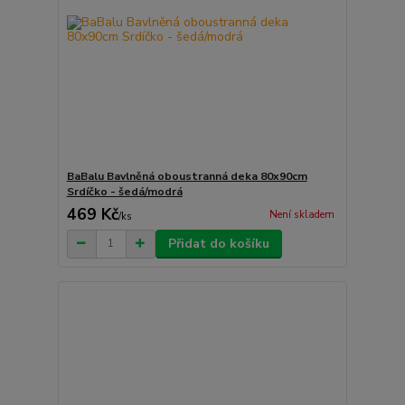
BaBalu Bavlněná oboustranná deka 80x90cm
Srdíčko - šedá/modrá
469 Kč
Není skladem
/
ks
Přidat do košíku