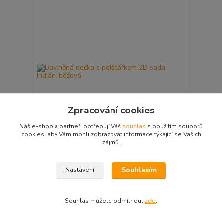
Zpracování cookies
Náš e-shop a partneři potřebují Váš
souhlas
s použitím souborů
cookies, aby Vám mohli zobrazovat informace týkající se Vašich
zájmů.
Bavlněná dečka s polštářkem 2D sada, Indián,
béžová
Souhlasím
Nastavení
559 Kč
Není skladem
/
ks
Přidat do košíku
Souhlas můžete odmítnout
zde
.