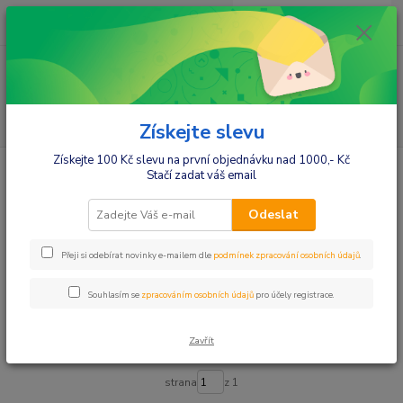
0
ks
+420412384749
za
0,00 Kč
Menu
Hledat
Získejte slevu
Získejte 100 Kč slevu na první objednávku nad 1000,- Kč
Úvod
Vybavení do postýlek
2 dílné sety
Luxusní s výšivkou
Stačí zadat váš email
Luxusní s výšivkou
Odeslat
Upřesnit parametry
Přeji si odebírat novinky e-mailem dle
podmínek zpracování osobních údajů
.
Souhlasím se
zpracováním osobních údajů
pro účely registrace.
Nejnovější
Nejlevnější
Nejdražší
Zavřít
Zobrazuji 1-4 z 4
strana
z 1