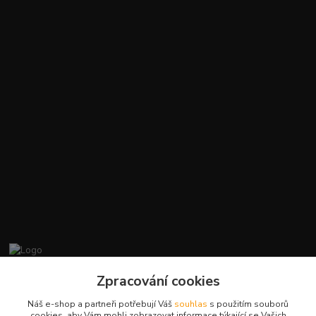
promiminko.eu
Zpracování cookies
Náš e-shop a partneři potřebují Váš
souhlas
s použitím souborů
+420412384749
cookies, aby Vám mohli zobrazovat informace týkající se Vašich