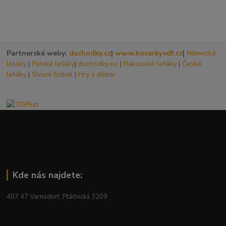
Partnerské weby:
duchodky.cz
|
www.kocarkyvdf.cz
|
Německé
letáky
|
Polské letáky
|
duchodky.eu
|
Rakouské letáky
|
České
letáky
|
Slovní fotbal
|
Hry s dětmi
Kde nás najdete:
407 47 Varnsdorf, Ptáčnická 3209