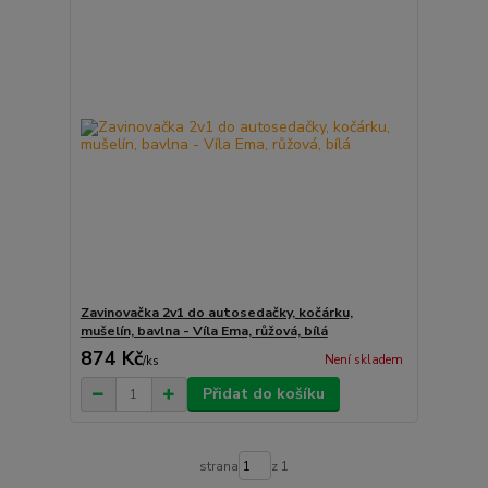
Zavinovačka 2v1 do autosedačky, kočárku,
mušelín, bavlna - Víla Ema, růžová, bílá
874 Kč
Není skladem
/
ks
Přidat do košíku
strana
z 1