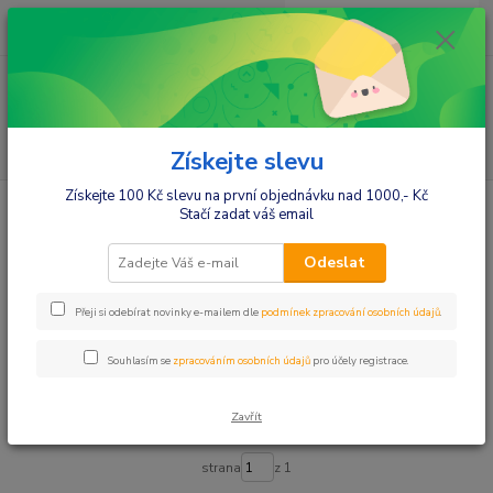
0
ks
+420412384749
za
0,00 Kč
Menu
Hledat
Získejte slevu
Získejte 100 Kč slevu na první objednávku nad 1000,- Kč
Úvod
Kočárky
Sety,dečky do kočárků
Dečky
Stačí zadat váš email
Dečky
Odeslat
Upřesnit parametry
Přeji si odebírat novinky e-mailem dle
podmínek zpracování osobních údajů
.
Souhlasím se
zpracováním osobních údajů
pro účely registrace.
Nejnovější
Nejlevnější
Nejdražší
Zavřít
Zobrazuji 1-31 z 31
strana
z 1