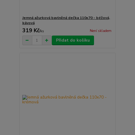
Jemná ažurková bavlněná dečka 110x70 - béžová,
kávová
319 Kč
Není skladem
/
ks
Přidat do košíku