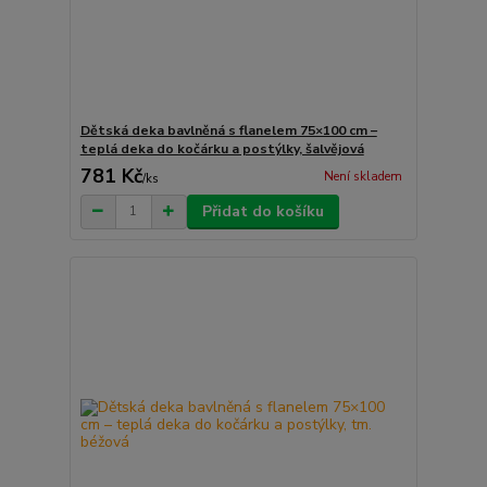
Dětská deka bavlněná s flanelem 75×100 cm –
teplá deka do kočárku a postýlky, šalvějová
781 Kč
Není skladem
/
ks
Přidat do košíku