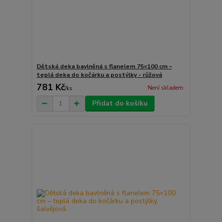
Dětská deka bavlněná s flanelem 75×100 cm –
teplá deka do kočárku a postýlky - růžová
781 Kč
Není skladem
/
ks
Přidat do košíku