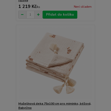
růžová
1 219 Kč
Není skladem
/
ks
Přidat do košíku
Mušelínová deka 75x100 cm pro miminko, béžová,
BabyOno