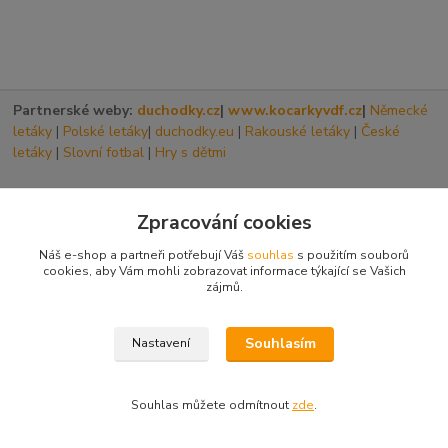
Partnerské weby:
duchodky.cz
|
www.kocarkyvdf.cz
|
Německé
letáky
|
Polské letáky
|
duchodky.eu
|
Rakouské letáky
|
České
letáky
|
Slovní fotbal
|
Hry s dětmi
Zpracování cookies
Náš e-shop a partneři potřebují Váš
souhlas
s použitím souborů
cookies, aby Vám mohli zobrazovat informace týkající se Vašich
zájmů.
Souhlasím
Nastavení
Kde nás najdete:
407 47 Varnsdorf, Ptáčnická 3209
Souhlas můžete odmítnout
zde
.