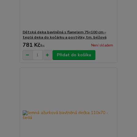
Dětská deka bavlněná s flanelem 75×100 cm –
teplá deka do kočárku a postýlky, tm. béžová
781 Kč
Není skladem
/
ks
Přidat do košíku