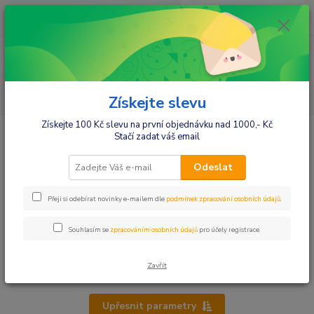
0
ks
+420412384749
za
0,00 Kč
Menu
Hledat
Získejte slevu
Získejte 100 Kč slevu na první objednávku nad 1000,- Kč
Úvod
Kojenecké potřeby
Lahvičky, hrnečky
Stačí zadat váš email
Lahvičky, hrnečky
Odeslat
Sady lahviček, hrnečků
Přeji si odebírat novinky e-mailem dle
podmínek zpracování osobních údajů
.
Lahvičky plastové
Sportovní hrnečky, lahvičky
Souhlasím se
zpracováním osobních údajů
pro účely registrace.
Hrnečky
Skleněné lahvičky
Zavřít
Upřesnit parametry