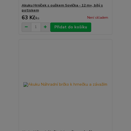
Akuku Hrníček s ouškem Sovička - 12 m+, bílý s
potiskem
63 Kč
Není skladem
/
ks
Přidat do košíku