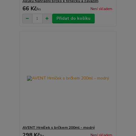
Akuku Náhradní brčko k hrnečku a závažím
66 Kč
Není skladem
/
ks
Přidat do košíku
AVENT Hrníček s brčkem 200ml - modrý
298 Kč
Není skladem
/
ks