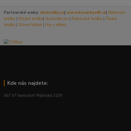
Partnerské weby:
duchodky.cz
|
www.kocarkyvdf.cz
|
Německé
letáky
|
Polské letáky
|
duchodky.eu
|
Rakouské letáky
|
České
letáky
|
Slovní fotbal
|
Hry s dětmi
Kde nás najdete:
407 47 Varnsdorf, Ptáčnická 3209