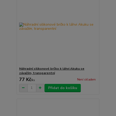
Náhradní silikonové brčko k láhvi Akuku se
závažím, transparentní
77 Kč
Není skladem
/
ks
Přidat do košíku