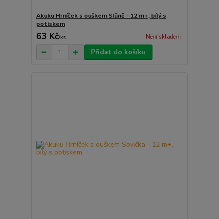
Akuku Hrníček s ouškem Slůně - 12 m+, bílý s
potiskem
63 Kč
Není skladem
/
ks
Přidat do košíku