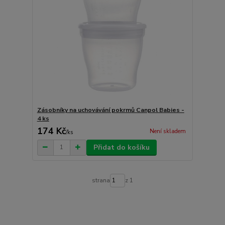
Zásobníky na uchovávání pokrmů Canpol Babies -
4 ks
174 Kč
Není skladem
/
ks
Přidat do košíku
strana
z 1