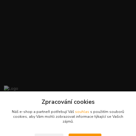
promiminko.eu
Zpracování cookies
Náš e-shop a partneři potřebují Váš
souhlas
s použitím souborů
+420412384749
cookies, aby Vám mohli zobrazovat informace týkající se Vašich
zájmů.
objednavky@promiminko.eu