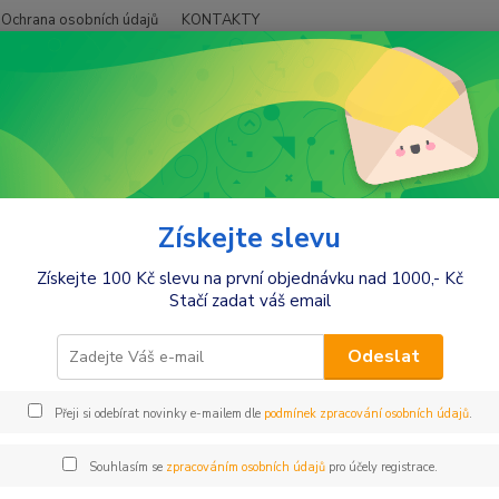
Ochrana osobních údajů
KONTAKTY
Hledat
+420
ybavení do postýlek
Zavinovačky
Zavinovací na stuhy
novací na stuhy
Získejte slevu
Získejte 100 Kč slevu na první objednávku nad 1000,- Kč
Stačí zadat váš email
Kč
Od
Odeslat
Přeji si odebírat novinky e-mailem dle
podmínek zpracování osobních údajů
.
Souhlasím se
zpracováním osobních údajů
pro účely registrace.
jší
Nejlevnější
Nejdražší