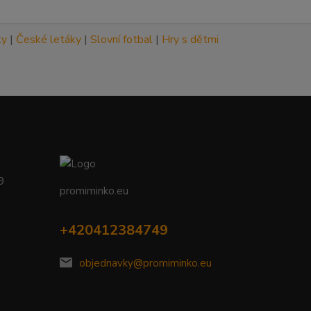
ky
|
České letáky
|
Slovní fotbal
|
Hry s dětmi
09
promiminko.eu
+420412384749
objednavky@promiminko.eu