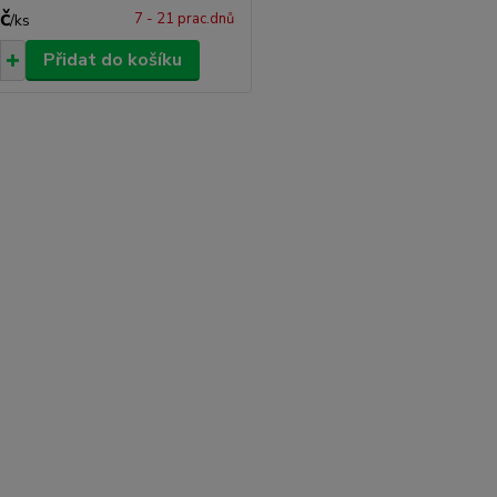
č
7 - 21 prac.dnů
/
ks
Přidat do košíku