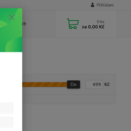
Přihlášení
0
ks
412384749
za
0,00 Kč
Do
Kč