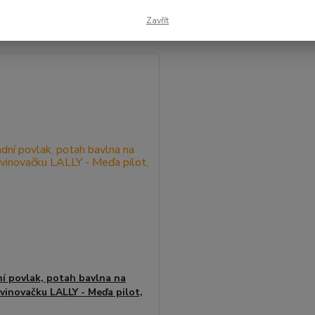
Zavřít
1-1 z 1
í povlak, potah bavlna na
avinovačku LALLY - Meďa pilot,