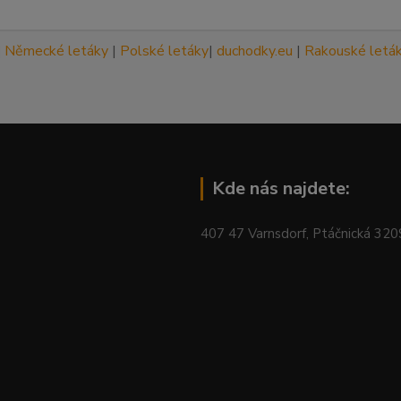
|
Německé letáky
|
Polské letáky
|
duchodky.eu
|
Rakouské letá
Kde nás najdete:
407 47 Varnsdorf, Ptáčnická 32