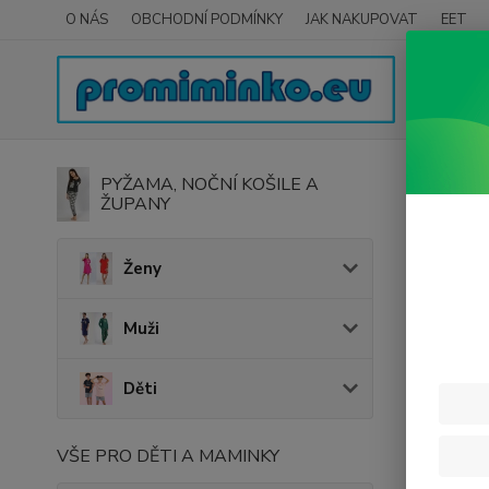
O NÁS
OBCHODNÍ PODMÍNKY
JAK NAKUPOVAT
EET
Úvod
V
PYŽAMA, NOČNÍ KOŠILE A
ŽUPANY
Zavi
Ženy
Cena:
Muži
Děti
VŠE PRO DĚTI A MAMINKY
Nejnově