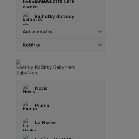
DADA Extra Care
kalhotky do vody
Autosedačky
Kočárky
Kočárky BabyMerc
Novis
Piuma
La Noche