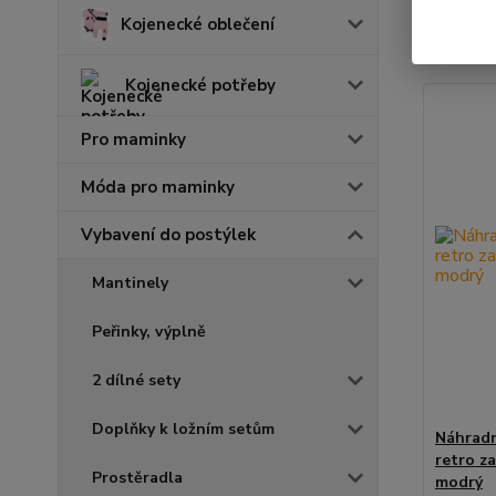
Kojenecké oblečení
Zobrazuji 
Kojenecké potřeby
Pro maminky
Móda pro maminky
Vybavení do postýlek
Mantinely
Peřinky, výplně
2 dílné sety
Doplňky k ložním setům
Náhradn
retro z
Prostěradla
modrý