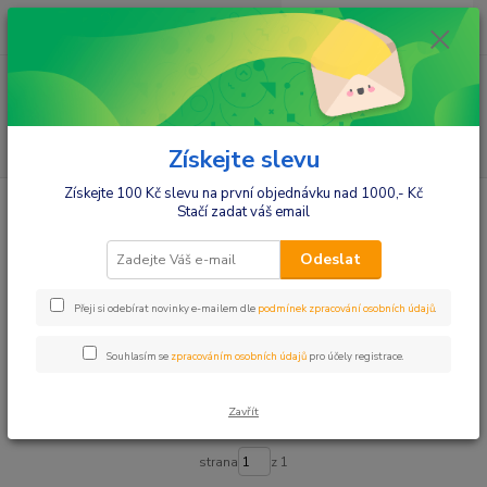
0
ks
+420412384749
za
0,00 Kč
Menu
Hledat
Získejte slevu
Získejte 100 Kč slevu na první objednávku nad 1000,- Kč
Úvod
Kojenecké potřeby
Kosmetika, hygiena
Ručníky
Stačí zadat váš email
Ručníky
Odeslat
Upřesnit parametry
Přeji si odebírat novinky e-mailem dle
podmínek zpracování osobních údajů
.
Souhlasím se
zpracováním osobních údajů
pro účely registrace.
Nejnovější
Nejlevnější
Nejdražší
Zavřít
Zobrazuji 1-1 z 1
strana
z 1