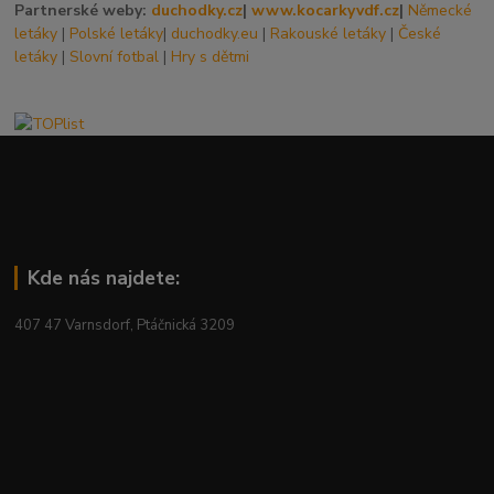
Partnerské weby:
duchodky.cz
|
www.kocarkyvdf.cz
|
Německé
letáky
|
Polské letáky
|
duchodky.eu
|
Rakouské letáky
|
České
letáky
|
Slovní fotbal
|
Hry s dětmi
Kde nás najdete:
407 47 Varnsdorf, Ptáčnická 3209