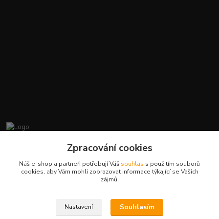
promiminko.eu
Zpracování cookies
Náš e-shop a partneři potřebují Váš
souhlas
s použitím souborů
+420412384749
cookies, aby Vám mohli zobrazovat informace týkající se Vašich
zájmů.
objednavky@promiminko.eu
Souhlasím
Nastavení