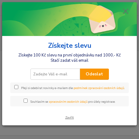
0
ks
+420412384749
za
0,00 Kč
Menu
Hledat
Získejte slevu
Získejte 100 Kč slevu na první objednávku nad 1000,- Kč
Úvod
Kojenecké potřeby
Šidítka,cumlíky
Stačí zadat váš email
Šidítka,cumlíky
Odeslat
Šidítka,cumlíky
Přeji si odebírat novinky e-mailem dle
podmínek zpracování osobních údajů
.
Řetízky, krabičky k šidítkům
Souhlasím se
zpracováním osobních údajů
pro účely registrace.
V této kategorii nebylo nalezeno žádné zboží.
Zavřít