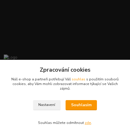
promiminko.eu
Zpracování cookies
Náš e-shop a partneři potřebují Váš
souhlas
s použitím souborů
+420412384749
cookies, aby Vám mohli zobrazovat informace týkající se Vašich
zájmů.
objednavky@promiminko.eu
Souhlasím
Nastavení
Souhlas můžete odmítnout
zde
.
Vytvořeno na
Eshop-rychle.cz