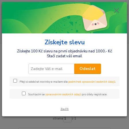
0
ks
+420412384749
za
0,00 Kč
Menu
Hledat
Získejte slevu
Úvod
Autosedačky
40 - 105cm
Získejte 100 Kč slevu na první objednávku nad 1000,- Kč
Stačí zadat váš email
40 - 105cm
Odeslat
Upřesnit parametry
Přeji si odebírat novinky e-mailem dle
podmínek zpracování osobních údajů
.
Souhlasím se
zpracováním osobních údajů
pro účely registrace.
Nejnovější
Nejlevnější
Nejdražší
Zobrazuji 1-5 z 5
Zavřít
strana
z 1