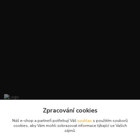
promiminko.eu
Zpracování cookies
Náš e-shop a partneři potřebují Váš
souhlas
s použitím souborů
+420412384749
cookies, aby Vám mohli zobrazovat informace týkající se Vašich
zájmů.
objednavky@promiminko.eu