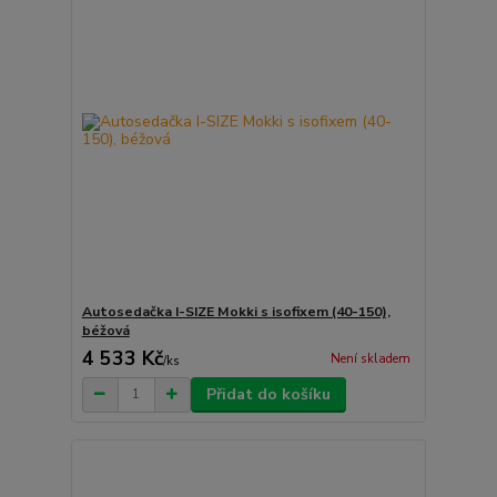
Autosedačka I-SIZE Mokki s isofixem (40-150),
béžová
4 533 Kč
Není skladem
/
ks
Přidat do košíku