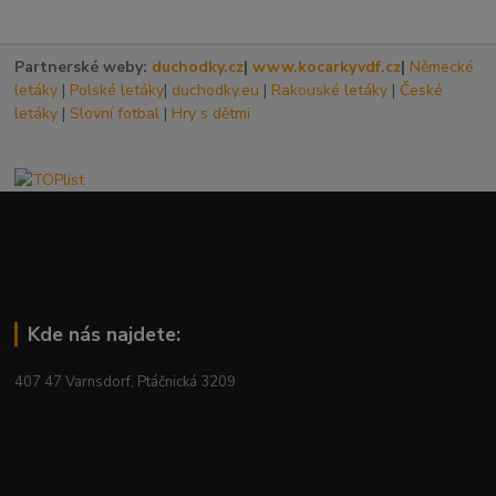
Partnerské weby:
duchodky.cz
|
www.kocarkyvdf.cz
|
Německé
letáky
|
Polské letáky
|
duchodky.eu
|
Rakouské letáky
|
České
letáky
|
Slovní fotbal
|
Hry s dětmi
Kde nás najdete:
407 47 Varnsdorf, Ptáčnická 3209