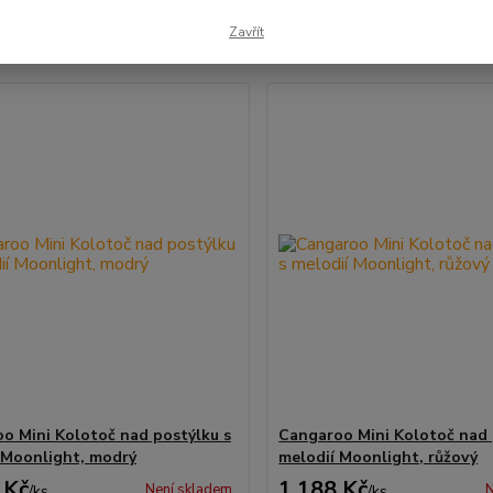
Zavřít
1-18 z 18
o Mini Kolotoč nad postýlku s
Cangaroo Mini Kolotoč nad 
 Moonlight, modrý
melodií Moonlight, růžový
 Kč
1 188 Kč
Není skladem
N
/
ks
/
ks