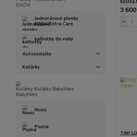
kostka 
3 600
Jednorázové plenky
DADA Extra Care
kalhotky do vody
Autosedačky
Kočárky
Kočárky BabyMerc
Novis
Piuma
TINY LO