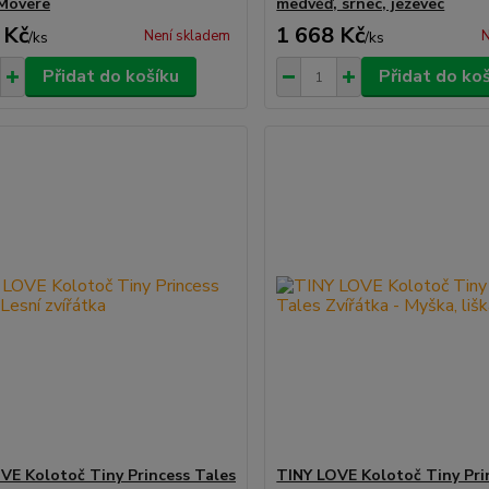
Movere
medvěď, srnec, jezevec
 Kč
1 668 Kč
Není skladem
N
/
ks
/
ks
Přidat do košíku
Přidat do ko
VE Kolotoč Tiny Princess Tales
TINY LOVE Kolotoč Tiny Pri