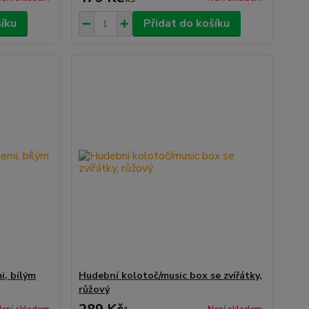
šíku
Přidat do košíku
i, bílým
Hudební kolotoč/music box se zvířátky,
růžový