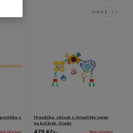
strana
z 1
postýlku s
Hrazdička, oblouk s chrastítky nejen
na kočárek, Oceán
479 Kč
ení skladem
Není skladem
/
ks