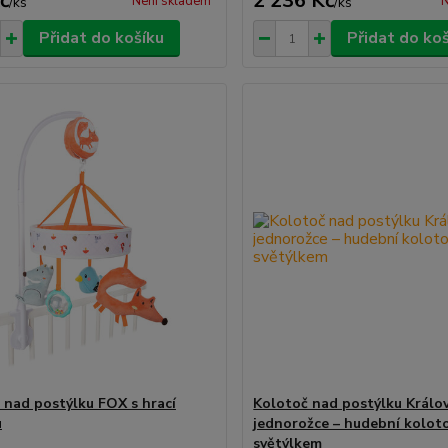
č
2 236 Kč
Není skladem
N
/
ks
/
ks
Přidat do košíku
Přidat do ko
 nad postýlku FOX s hrací
Kolotoč nad postýlku Králov
u
jednorožce – hudební kolot
světýlkem