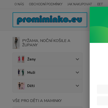
O NÁS
OBCHODNÍ PODMÍNKY
JAK NAKUPOVAT
EET
Úvod
H
PYŽAMA, NOČNÍ KOŠILE A
ŽUPANY
Kolo
Ženy
Cena:
Muži
Děti
VŠE PRO DĚTI A MAMINKY
Nejnově