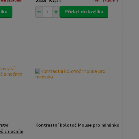
289 Kč
ení skladem
Není skladem
/
ks
šíku
Přidat do košíku
ství
Kontrastní kolotoč Mouse pro miminko
oč s nočním