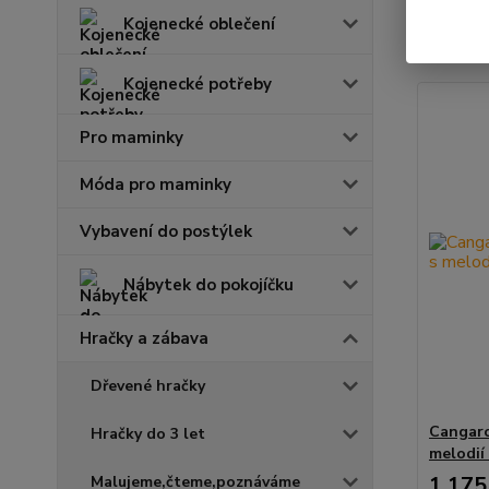
Kojenecké oblečení
Zobrazuji 
Kojenecké potřeby
Pro maminky
Móda pro maminky
Vybavení do postýlek
Nábytek do pokojíčku
Hračky a zábava
Dřevené hračky
Cangaro
Hračky do 3 let
melodií
1 175
Malujeme,čteme,poznáváme