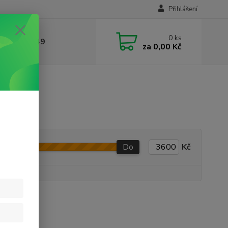
Přihlášení
0
ks
412384749
za
0,00 Kč
kem
Do
Kč