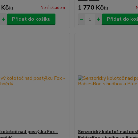
 Kč
1 770 Kč
Není skladem
N
/
ks
/
ks
Přidat do košíku
Přidat do ko
 kolotoč nad postýlku Fox -
Senzorický kolotoč nad pos
/hnědý
BabiesBoo s hudbou a Blue