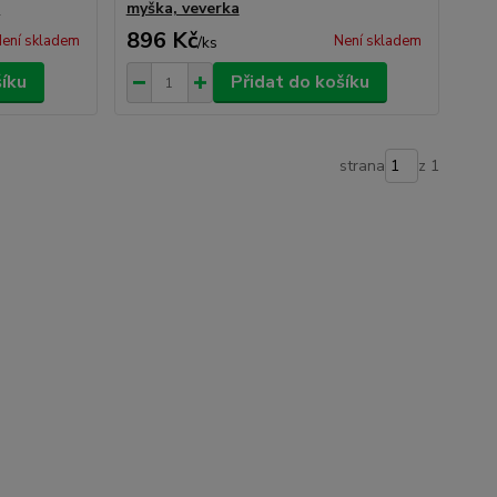
k
myška, veverka
896 Kč
ení skladem
Není skladem
/
ks
šíku
Přidat do košíku
strana
z 1