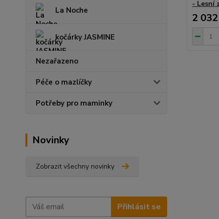
- Lesní 
La Noche
2 032
kočárky JASMINE
Nezařazeno
Péče o mazlíčky
Potřeby pro maminky
Novinky
Zobrazit všechny novinky
Přihlásit se