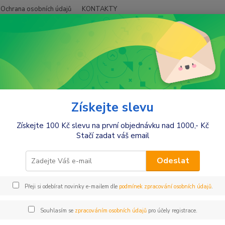
Ochrana osobních údajů
KONTAKTY
Hledat
+420
račky a zábava
Kolotoče na postýlku, hračky se zvukem
toče na postýlku, hračky se zvu
Získejte slevu
Získejte 100 Kč slevu na první objednávku nad 1000,- Kč
Stačí zadat váš email
Kč
Od
Odeslat
Přeji si odebírat novinky e-mailem dle
podmínek zpracování osobních údajů
.
Souhlasím se
zpracováním osobních údajů
pro účely registrace.
jší
Nejlevnější
Nejdražší