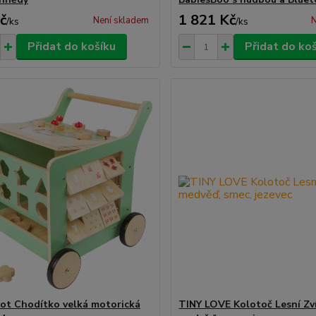
č
1 821 Kč
Není skladem
N
/
ks
/
ks
Přidat do košíku
Přidat do ko
oot Chodítko velká motorická
TINY LOVE Kolotoč Lesní Zví