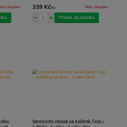
339 Kč
ení skladem
Není skladem
/
ks
šíku
Přidat do košíku
týlku
Senzorický oblouk na kočárek Toyz –
tooth
zvířátka, zrcátko - Louka, 0m+