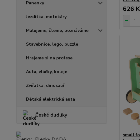
Panenky
626 K
Jezdítka, motokáry
Malujeme, čteme, poznáváme
Stavebnice, lego, puzzle
Hrajeme si na profese
Auta, vláčky, koleje
Zvířatka, dinosauři
Dětská elektrická auta
České dudlíky
small f
Plenky DADA