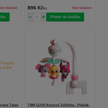
896 Kč
ení skladem
Není skladem
/
ks
šíku
Přidat do košíku
ncess Tales
TINY LOVE Kolotoč Zvířátka - Ptáček,