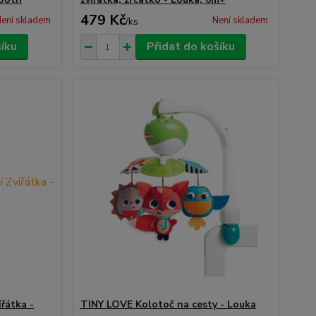
479 Kč
ení skladem
Není skladem
/
ks
šíku
Přidat do košíku
řátka -
TINY LOVE Kolotoč na cesty - Louka