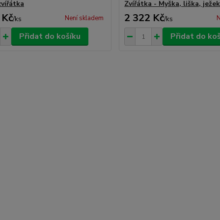
zvířátka
Zvířátka - Myška, liška, ježe
 Kč
2 322 Kč
Není skladem
N
/
ks
/
ks
Přidat do košíku
Přidat do ko