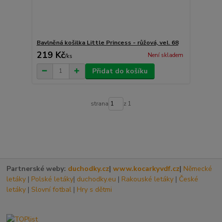
Bavlněná košilka Little Princess - růžová, vel. 68
219 Kč
Není skladem
/
ks
Přidat do košíku
strana
z 1
Partnerské weby:
duchodky.cz
|
www.kocarkyvdf.cz
|
Německé
letáky
|
Polské letáky
|
duchodky.eu
|
Rakouské letáky
|
České
letáky
|
Slovní fotbal
|
Hry s dětmi