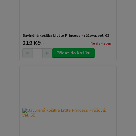
Bavlněná košilka Little Princess - růžová, vel. 62
219 Kč
Není skladem
/
ks
Přidat do košíku