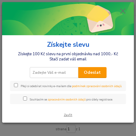
0
ks
+420412384749
za
0,00 Kč
Menu
Hledat
Získejte slevu
Získejte 100 Kč slevu na první objednávku nad 1000,- Kč
Úvod
Kojenecké oblečení
Košilky,podkošilky,tilka
Košilky,podkošilky
Stačí zadat váš email
Košilky,podkošilky
Odeslat
Upřesnit parametry
Přeji si odebírat novinky e-mailem dle
podmínek zpracování osobních údajů
.
Souhlasím se
zpracováním osobních údajů
pro účely registrace.
Nejnovější
Nejlevnější
Nejdražší
Zavřít
Zobrazuji 1-14 z 14
strana
z 1