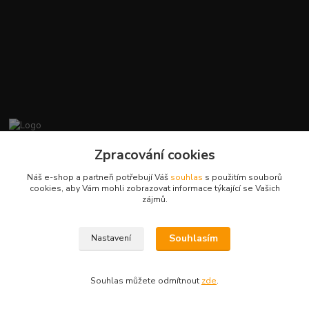
promiminko.eu
Zpracování cookies
Náš e-shop a partneři potřebují Váš
souhlas
s použitím souborů
+420412384749
cookies, aby Vám mohli zobrazovat informace týkající se Vašich
zájmů.
objednavky@promiminko.eu
Souhlasím
Nastavení
Souhlas můžete odmítnout
zde
.
Vytvořeno na
Eshop-rychle.cz