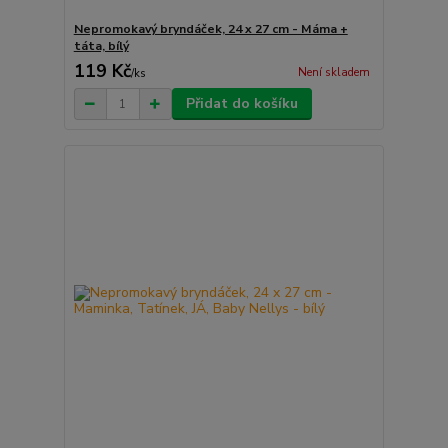
Nepromokavý bryndáček, 24 x 27 cm - Máma +
táta, bílý
119 Kč
Není skladem
/
ks
Přidat do košíku