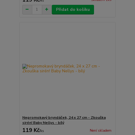
/
ks
Přidat do košíku
Nepromokavý bryndáček, 24 x 27 cm - Zkouška
sirén! Baby Nellys - bílý
119 Kč
Není skladem
/
ks