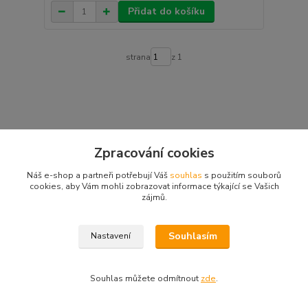
Přidat do košíku
strana
z 1
Partnerské weby:
duchodky.cz
|
www.kocarkyvdf.cz
|
Německé
Zpracování cookies
letáky
|
Polské letáky
|
duchodky.eu
|
Rakouské letáky
|
České
letáky
|
Slovní fotbal
|
Hry s dětmi
Náš e-shop a partneři potřebují Váš
souhlas
s použitím souborů
cookies, aby Vám mohli zobrazovat informace týkající se Vašich
zájmů.
Souhlasím
Nastavení
Souhlas můžete odmítnout
zde
.