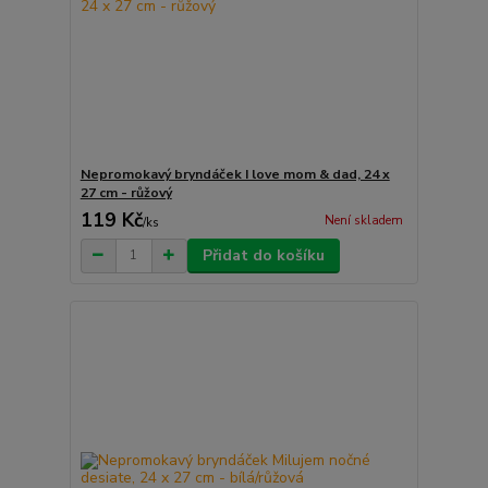
Nepromokavý bryndáček I love mom & dad, 24 x
27 cm - růžový
119 Kč
Není skladem
/
ks
Přidat do košíku