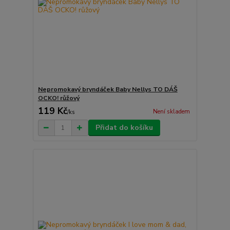
Nepromokavý bryndáček Baby Nellys TO DÁŠ
OCKO! růžový
119 Kč
Není skladem
/
ks
Přidat do košíku