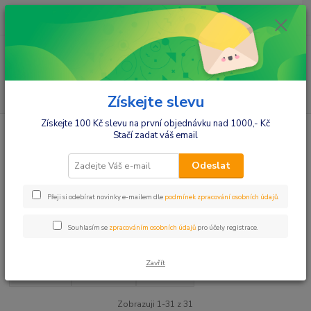
0
ks
+420412384749
za
0,00 Kč
Menu
Hledat
Získejte slevu
Získejte 100 Kč slevu na první objednávku nad 1000,- Kč
Úvod
Kojenecké oblečení
Vtipná body, čepičky
Stačí zadat váš email
Vtipná body, čepičky
Odeslat
Body s vtipným textem
Přeji si odebírat novinky e-mailem dle
podmínek zpracování osobních údajů
.
Souhlasím se
zpracováním osobních údajů
pro účely registrace.
Upřesnit parametry
Zavřít
Nejnovější
Nejlevnější
Nejdražší
Zobrazuji 1-31 z 31