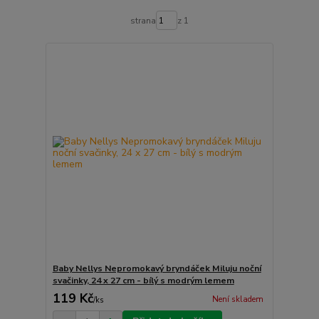
strana
z 1
Baby Nellys Nepromokavý bryndáček Miluju noční
svačinky, 24 x 27 cm - bílý s modrým lemem
119 Kč
Není skladem
/
ks